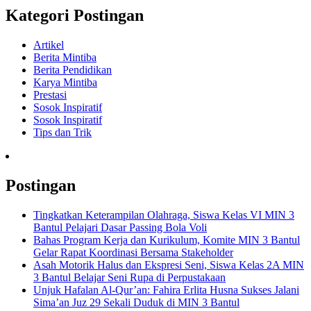
Kategori Postingan
Artikel
Berita Mintiba
Berita Pendidikan
Karya Mintiba
Prestasi
Sosok Inspiratif
Sosok Inspiratif
Tips dan Trik
Postingan
Tingkatkan Keterampilan Olahraga, Siswa Kelas VI MIN 3
Bantul Pelajari Dasar Passing Bola Voli
Bahas Program Kerja dan Kurikulum, Komite MIN 3 Bantul
Gelar Rapat Koordinasi Bersama Stakeholder
Asah Motorik Halus dan Ekspresi Seni, Siswa Kelas 2A MIN
3 Bantul Belajar Seni Rupa di Perpustakaan
Unjuk Hafalan Al-Qur’an: Fahira Erlita Husna Sukses Jalani
Sima’an Juz 29 Sekali Duduk di MIN 3 Bantul