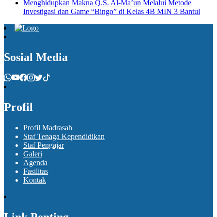
Menghidupkan Makna Q.S. Al-Ma’un Melalui Metode
Investigasi dan Game “Bingo” di Kelas 4B MIN 3 Bantul
Sosial Media
Profil
Profil Madrasah
Staf Tenaga Kependidikan
Staf Pengajar
Galeri
Agenda
Fasilitas
Kontak
Link Penting