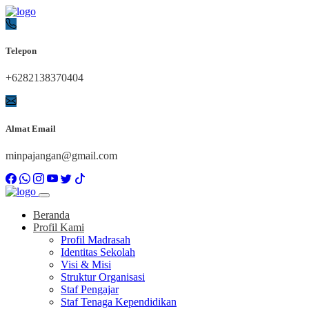
Telepon
+6282138370404
Almat Email
minpajangan@gmail.com
Beranda
Profil Kami
Profil Madrasah
Identitas Sekolah
Visi & Misi
Struktur Organisasi
Staf Pengajar
Staf Tenaga Kependidikan