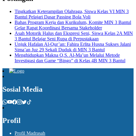
Tingkatkan Keterampilan Olahraga, Siswa Kelas VI MIN 3
Bantul Pelajari Dasar Passing Bola Voli
Bahas Program Kerja dan Kurikulum, Komite MIN 3 Bantul
Gelar Rapat Koordinasi Bersama Stakeholder
Asah Motorik Halus dan Ekspresi Seni, Siswa Kelas 2A MIN
3 Bantul Belajar Seni Rupa di Perpustakaan
Unjuk Hafalan Al-Qur’an: Fahira Erlita Husna Sukses Jalani
Sima’an Juz 29 Sekali Duduk di MIN 3 Bantul
Menghidupkan Makna Q.S. Al-Ma’un Melalui Metode
Investigasi dan Game “Bingo” di Kelas 4B MIN 3 Bantul
Sosial Media
Profil
Profil Madrasah