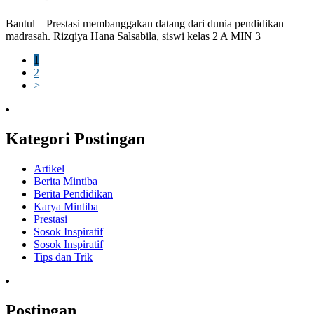
Bantul – Prestasi membanggakan datang dari dunia pendidikan
madrasah. Rizqiya Hana Salsabila, siswi kelas 2 A MIN 3
1
2
>
Kategori Postingan
Artikel
Berita Mintiba
Berita Pendidikan
Karya Mintiba
Prestasi
Sosok Inspiratif
Sosok Inspiratif
Tips dan Trik
Postingan