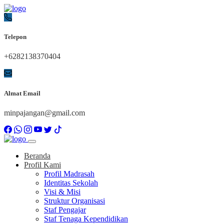
Telepon
+6282138370404
Almat Email
minpajangan@gmail.com
Beranda
Profil Kami
Profil Madrasah
Identitas Sekolah
Visi & Misi
Struktur Organisasi
Staf Pengajar
Staf Tenaga Kependidikan