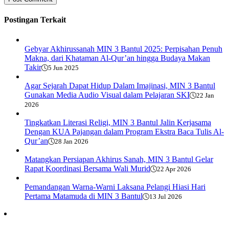
Postingan Terkait
Gebyar Akhirussanah MIN 3 Bantul 2025: Perpisahan Penuh
Makna, dari Khataman Al-Qur’an hingga Budaya Makan
Takir​
5 Jun 2025
Agar Sejarah Dapat Hidup Dalam Imajinasi, MIN 3 Bantul
Gunakan Media Audio Visual dalam Pelajaran SKI
22 Jan
2026
Tingkatkan Literasi Religi, MIN 3 Bantul Jalin Kerjasama
Dengan KUA Pajangan dalam Program Ekstra Baca Tulis Al-
Qur’an
28 Jan 2026
Matangkan Persiapan Akhirus Sanah, MIN 3 Bantul Gelar
Rapat Koordinasi Bersama Wali Murid
22 Apr 2026
Pemandangan Warna-Warni Laksana Pelangi Hiasi Hari
Pertama Matamuda di MIN 3 Bantul
13 Jul 2026