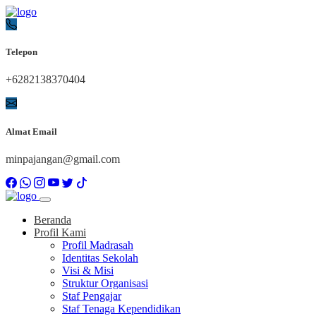
Telepon
+6282138370404
Almat Email
minpajangan@gmail.com
Beranda
Profil Kami
Profil Madrasah
Identitas Sekolah
Visi & Misi
Struktur Organisasi
Staf Pengajar
Staf Tenaga Kependidikan