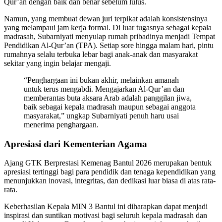
Qur’an dengan baik dan benar sebelum lulus.
Namun, yang membuat dewan juri terpikat adalah konsistensinya
yang melampaui jam kerja formal. Di luar tugasnya sebagai kepala
madrasah, Subarniyati menyulap rumah pribadinya menjadi Tempat
Pendidikan Al-Qur’an (TPA). Setiap sore hingga malam hari, pintu
rumahnya selalu terbuka lebar bagi anak-anak dan masyarakat
sekitar yang ingin belajar mengaji.
“Penghargaan ini bukan akhir, melainkan amanah
untuk terus mengabdi. Mengajarkan Al-Qur’an dan
memberantas buta aksara Arab adalah panggilan jiwa,
baik sebagai kepala madrasah maupun sebagai anggota
masyarakat,” ungkap Subarniyati penuh haru usai
menerima penghargaan.
Apresiasi dari Kementerian Agama
Ajang GTK Berprestasi Kemenag Bantul 2026 merupakan bentuk
apresiasi tertinggi bagi para pendidik dan tenaga kependidikan yang
menunjukkan inovasi, integritas, dan dedikasi luar biasa di atas rata-
rata.
Keberhasilan Kepala MIN 3 Bantul ini diharapkan dapat menjadi
inspirasi dan suntikan motivasi bagi seluruh kepala madrasah dan