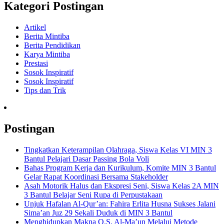
Kategori Postingan
Artikel
Berita Mintiba
Berita Pendidikan
Karya Mintiba
Prestasi
Sosok Inspiratif
Sosok Inspiratif
Tips dan Trik
Postingan
Tingkatkan Keterampilan Olahraga, Siswa Kelas VI MIN 3
Bantul Pelajari Dasar Passing Bola Voli
Bahas Program Kerja dan Kurikulum, Komite MIN 3 Bantul
Gelar Rapat Koordinasi Bersama Stakeholder
Asah Motorik Halus dan Ekspresi Seni, Siswa Kelas 2A MIN
3 Bantul Belajar Seni Rupa di Perpustakaan
Unjuk Hafalan Al-Qur’an: Fahira Erlita Husna Sukses Jalani
Sima’an Juz 29 Sekali Duduk di MIN 3 Bantul
Menghidupkan Makna Q.S. Al-Ma’un Melalui Metode