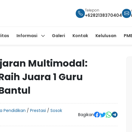
Telepon
+6282138370404
litas
Informasi
Galeri
Kontak
Kelulusan
PMB
aran Multimodal:
aih Juara 1 Guru
Bantul
ta Pendidikan
/
Prestasi
/
Sosok
Bagikan