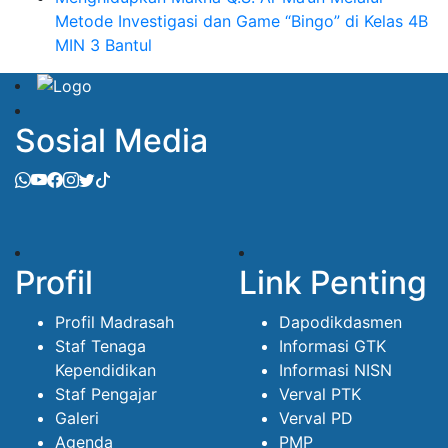
Metode Investigasi dan Game “Bingo” di Kelas 4B
MIN 3 Bantul
Sosial Media
Profil
Link Penting
Profil Madrasah
Dapodikdasmen
Staf Tenaga
Informasi GTK
Kependidikan
Informasi NISN
Staf Pengajar
Verval PTK
Galeri
Verval PD
Agenda
PMP