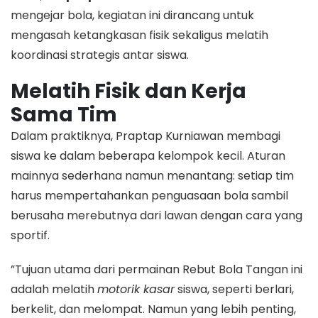
mengejar bola, kegiatan ini dirancang untuk
mengasah ketangkasan fisik sekaligus melatih
koordinasi strategis antar siswa.
Melatih Fisik dan Kerja
Sama Tim
​Dalam praktiknya, Praptap Kurniawan membagi
siswa ke dalam beberapa kelompok kecil. Aturan
mainnya sederhana namun menantang: setiap tim
harus mempertahankan penguasaan bola sambil
berusaha merebutnya dari lawan dengan cara yang
sportif.
​”Tujuan utama dari permainan Rebut Bola Tangan ini
adalah melatih
motorik kasar
siswa, seperti berlari,
berkelit, dan melompat. Namun yang lebih penting,