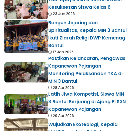
Kesuksesan Siswa Kelas 6
23 Jan 2026
​Bangun Jejaring dan
Spiritualitas, Kepala MIN 3 Bantul
Ikuti Ziarah Religi DWP Kemenag
Bantul
17 Jan 2026
Pastikan Kelancaran, Pengawas
Kapanewon Pajangan
Monitoring Pelaksanaan TKA di
MIN 3 Bantul
28 Apr 2026
Latih Jiwa Kompetisi, Siswa MIN
3 Bantul Berjuang di Ajang FLS3N
Kapanewon Pajangan
29 Apr 2026
Wujudkan Ekoteologi, Kepala