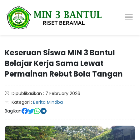
Keseruan Siswa MIN 3 Bantul
Belajar Kerja Sama Lewat
Permainan Rebut Bola Tangan
Dipublikasikan : 7 February 2026
Kategori :
Berita Mintiba
Bagikan