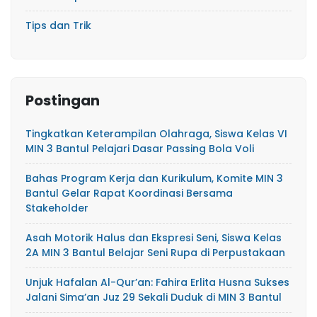
Tips dan Trik
Postingan
Tingkatkan Keterampilan Olahraga, Siswa Kelas VI
MIN 3 Bantul Pelajari Dasar Passing Bola Voli
Bahas Program Kerja dan Kurikulum, Komite MIN 3
Bantul Gelar Rapat Koordinasi Bersama
Stakeholder
Asah Motorik Halus dan Ekspresi Seni, Siswa Kelas
2A MIN 3 Bantul Belajar Seni Rupa di Perpustakaan
Unjuk Hafalan Al-Qur’an: Fahira Erlita Husna Sukses
Jalani Sima’an Juz 29 Sekali Duduk di MIN 3 Bantul