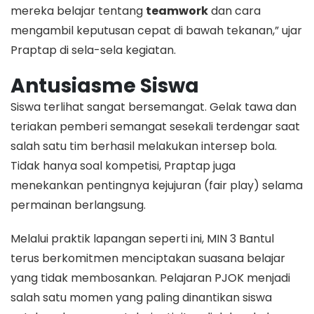
mereka belajar tentang
teamwork
dan cara
mengambil keputusan cepat di bawah tekanan,” ujar
Praptap di sela-sela kegiatan.
Antusiasme Siswa
​Siswa terlihat sangat bersemangat. Gelak tawa dan
teriakan pemberi semangat sesekali terdengar saat
salah satu tim berhasil melakukan intersep bola.
Tidak hanya soal kompetisi, Praptap juga
menekankan pentingnya kejujuran (fair play) selama
permainan berlangsung.
​Melalui praktik lapangan seperti ini, MIN 3 Bantul
terus berkomitmen menciptakan suasana belajar
yang tidak membosankan. Pelajaran PJOK menjadi
salah satu momen yang paling dinantikan siswa