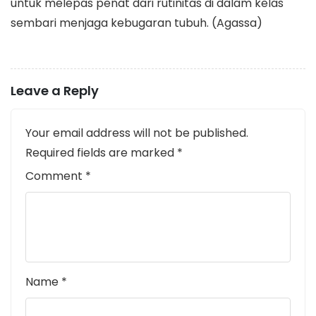
untuk melepas penat dari rutinitas di dalam kelas
sembari menjaga kebugaran tubuh. (Agassa)
Leave a Reply
Your email address will not be published.
Required fields are marked
*
Comment
*
Name
*