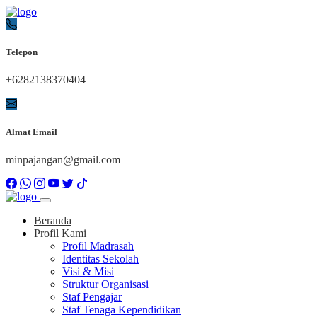
Telepon
+6282138370404
Almat Email
minpajangan@gmail.com
Beranda
Profil Kami
Profil Madrasah
Identitas Sekolah
Visi & Misi
Struktur Organisasi
Staf Pengajar
Staf Tenaga Kependidikan