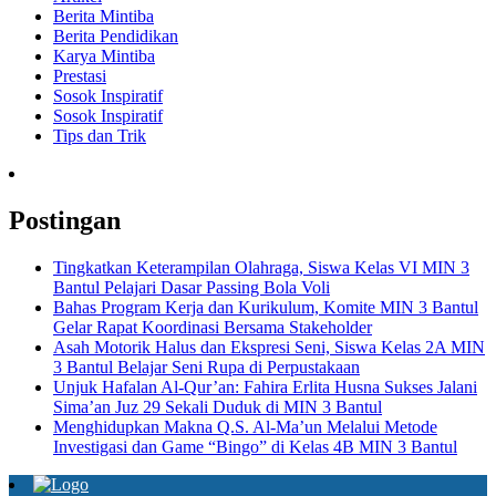
Berita Mintiba
Berita Pendidikan
Karya Mintiba
Prestasi
Sosok Inspiratif
Sosok Inspiratif
Tips dan Trik
Postingan
Tingkatkan Keterampilan Olahraga, Siswa Kelas VI MIN 3
Bantul Pelajari Dasar Passing Bola Voli
Bahas Program Kerja dan Kurikulum, Komite MIN 3 Bantul
Gelar Rapat Koordinasi Bersama Stakeholder
Asah Motorik Halus dan Ekspresi Seni, Siswa Kelas 2A MIN
3 Bantul Belajar Seni Rupa di Perpustakaan
Unjuk Hafalan Al-Qur’an: Fahira Erlita Husna Sukses Jalani
Sima’an Juz 29 Sekali Duduk di MIN 3 Bantul
Menghidupkan Makna Q.S. Al-Ma’un Melalui Metode
Investigasi dan Game “Bingo” di Kelas 4B MIN 3 Bantul