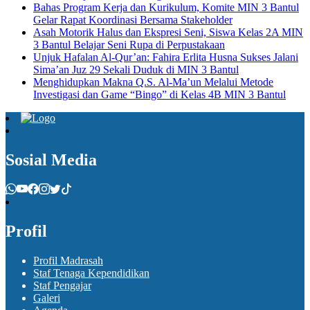
Bahas Program Kerja dan Kurikulum, Komite MIN 3 Bantul
Gelar Rapat Koordinasi Bersama Stakeholder
Asah Motorik Halus dan Ekspresi Seni, Siswa Kelas 2A MIN
3 Bantul Belajar Seni Rupa di Perpustakaan
Unjuk Hafalan Al-Qur’an: Fahira Erlita Husna Sukses Jalani
Sima’an Juz 29 Sekali Duduk di MIN 3 Bantul
Menghidupkan Makna Q.S. Al-Ma’un Melalui Metode
Investigasi dan Game “Bingo” di Kelas 4B MIN 3 Bantul
Sosial Media
Profil
Profil Madrasah
Staf Tenaga Kependidikan
Staf Pengajar
Galeri