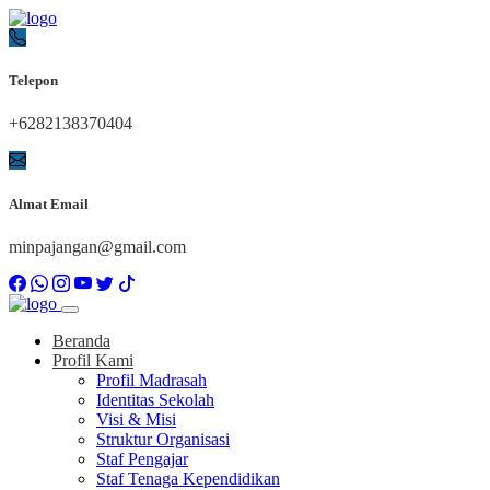
Telepon
+6282138370404
Almat Email
minpajangan@gmail.com
Beranda
Profil Kami
Profil Madrasah
Identitas Sekolah
Visi & Misi
Struktur Organisasi
Staf Pengajar
Staf Tenaga Kependidikan