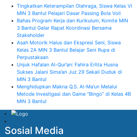
Tingkatkan Keterampilan Olahraga, Siswa Kelas VI
MIN 3 Bantul Pelajari Dasar Passing Bola Voli
Bahas Program Kerja dan Kurikulum, Komite MIN
3 Bantul Gelar Rapat Koordinasi Bersama
Stakeholder
Asah Motorik Halus dan Ekspresi Seni, Siswa
Kelas 2A MIN 3 Bantul Belajar Seni Rupa di
Perpustakaan
Unjuk Hafalan Al-Qur’an: Fahira Erlita Husna
Sukses Jalani Sima’an Juz 29 Sekali Duduk di
MIN 3 Bantul
Menghidupkan Makna Q.S. Al-Ma’un Melalui
Metode Investigasi dan Game “Bingo” di Kelas 4B
MIN 3 Bantul
Sosial Media