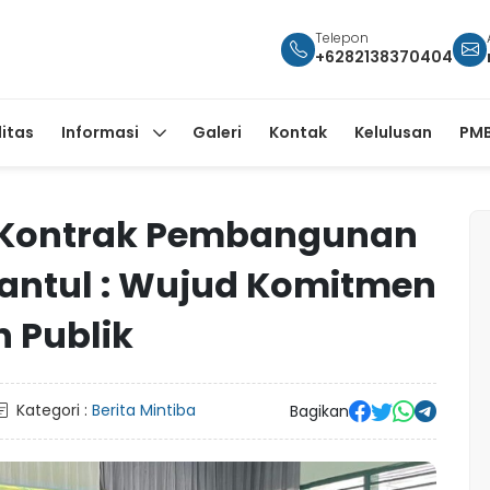
Telepon
+6282138370404
litas
Informasi
Galeri
Kontak
Kelulusan
PMB
Kontrak Pembangunan
antul : Wujud Komitmen
 Publik
Kategori :
Berita Mintiba
Bagikan