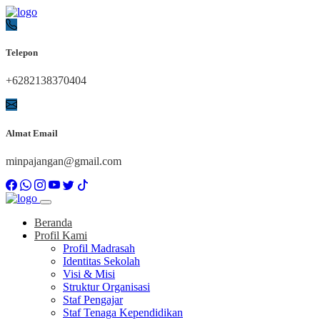
Telepon
+6282138370404
Almat Email
minpajangan@gmail.com
Beranda
Profil Kami
Profil Madrasah
Identitas Sekolah
Visi & Misi
Struktur Organisasi
Staf Pengajar
Staf Tenaga Kependidikan