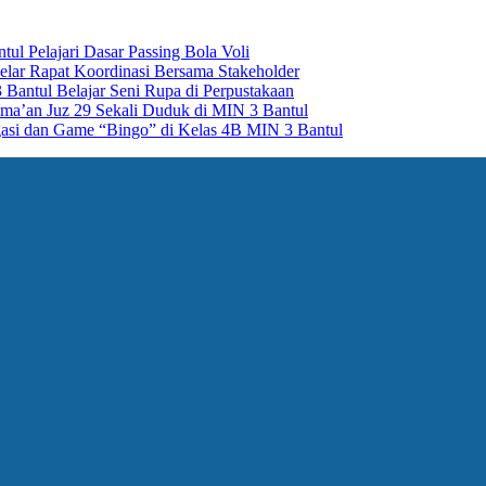
ul Pelajari Dasar Passing Bola Voli
lar Rapat Koordinasi Bersama Stakeholder
Bantul Belajar Seni Rupa di Perpustakaan
Sima’an Juz 29 Sekali Duduk di MIN 3 Bantul
asi dan Game “Bingo” di Kelas 4B MIN 3 Bantul