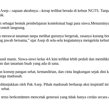
t, Pak Asep—sapaan akrabnya—kerap terlihat berada di kebun NGTS. T
ik.
kan sebagai bentuk pembelajaran kontekstual bagi para siswa.Menurutn
contoh langsung.
h merawat tanaman tanpa melihat gurunya bergerak, rasanya kurang ber
jawab bersama,” ujar Asep di sela-sela kegiatannya mengelola kebun
il manis. Siswa-siswi kelas 4A kini terlihat lebih peduli dan memili
an dan tanaman buah yang ada di sana.
konsep pangan sehat, kemandirian, dan cinta lingkungan sejak dini ke
warga madrasah.
ditunjukkan oleh Pak Asep. Pihak madrasah berharap aksi inspiratif ini
 sehat.
rus berkomitmen mencetak generasi yang tidak hanya cerdas secara ak