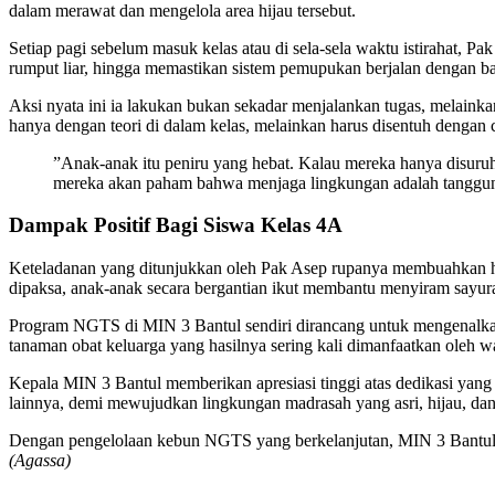
dalam merawat dan mengelola area hijau tersebut.
​Setiap pagi sebelum masuk kelas atau di sela-sela waktu istiraha
rumput liar, hingga memastikan sistem pemupukan berjalan dengan ba
​Aksi nyata ini ia lakukan bukan sekadar menjalankan tugas, melain
hanya dengan teori di dalam kelas, melainkan harus disentuh dengan 
​”Anak-anak itu peniru yang hebat. Kalau mereka hanya disuru
mereka akan paham bahwa menjaga lingkungan adalah tanggung 
​Dampak Positif Bagi Siswa Kelas 4A
​Keteladanan yang ditunjukkan oleh Pak Asep rupanya membuahkan has
dipaksa, anak-anak secara bergantian ikut membantu menyiram sayur
​Program NGTS di MIN 3 Bantul sendiri dirancang untuk mengenalkan 
tanaman obat keluarga yang hasilnya sering kali dimanfaatkan oleh 
​Kepala MIN 3 Bantul memberikan apresiasi tinggi atas dedikasi yang 
lainnya, demi mewujudkan lingkungan madrasah yang asri, hijau, dan
​Dengan pengelolaan kebun NGTS yang berkelanjutan, MIN 3 Bantul te
(Agassa)