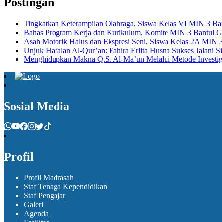
Postingan
Tingkatkan Keterampilan Olahraga, Siswa Kelas VI MIN 3 Bant
Bahas Program Kerja dan Kurikulum, Komite MIN 3 Bantul Ge
Asah Motorik Halus dan Ekspresi Seni, Siswa Kelas 2A MIN 3 
Unjuk Hafalan Al-Qur’an: Fahira Erlita Husna Sukses Jalani 
Menghidupkan Makna Q.S. Al-Ma’un Melalui Metode Investig
Sosial Media
Profil
Profil Madrasah
Staf Tenaga Kependidikan
Staf Pengajar
Galeri
Agenda