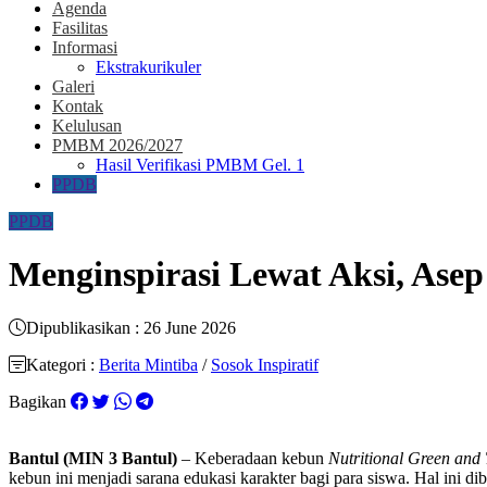
Agenda
Fasilitas
Informasi
Ekstrakurikuler
Galeri
Kontak
Kelulusan
PMBM 2026/2027
Hasil Verifikasi PMBM Gel. 1
PPDB
PPDB
Menginspirasi Lewat Aksi, As
Dipublikasikan : 26 June 2026
Kategori :
Berita Mintiba
/
Sosok Inspiratif
Bagikan
Bantul (MIN 3 Bantul)
– Keberadaan kebun
Nutritional Green and 
kebun ini menjadi sarana edukasi karakter bagi para siswa. Hal ini 