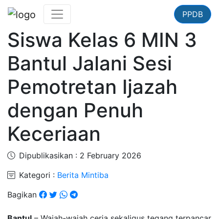
PPDB
Siswa Kelas 6 MIN 3
Bantul Jalani Sesi
Pemotretan Ijazah
dengan Penuh
Keceriaan
Dipublikasikan : 2 February 2026
Kategori :
Berita Mintiba
Bagikan
Bantul
– Wajah-wajah ceria sekaligus tegang terpancar