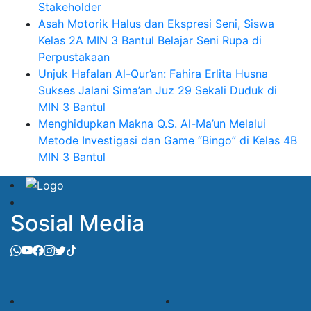
Stakeholder
Asah Motorik Halus dan Ekspresi Seni, Siswa
Kelas 2A MIN 3 Bantul Belajar Seni Rupa di
Perpustakaan
Unjuk Hafalan Al-Qur’an: Fahira Erlita Husna
Sukses Jalani Sima’an Juz 29 Sekali Duduk di
MIN 3 Bantul
Menghidupkan Makna Q.S. Al-Ma’un Melalui
Metode Investigasi dan Game “Bingo” di Kelas 4B
MIN 3 Bantul
Sosial Media