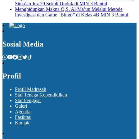
Sima’an Juz 29 Sekali Duduk di MIN 3 Bantul
Menghidupkan Makna Q.S. Al-Ma’un Melalui Metode
Investigasi dan Game “Bingo” di Kelas 4B MIN 3 Bantul
Sosial Media
Profil
Profil Madrasah
Staf Tenaga Kependidikan
Staf Pengajar
Galeri
Agenda
Fasilitas
Kontak