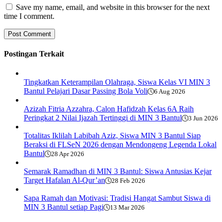
Save my name, email, and website in this browser for the next
time I comment.
Postingan Terkait
Tingkatkan Keterampilan Olahraga, Siswa Kelas VI MIN 3
Bantul Pelajari Dasar Passing Bola Voli
6 Aug 2026
Azizah Fitria Azzahra, Calon Hafidzah Kelas 6A Raih
Peringkat 2 Nilai Ijazah Tertinggi di MIN 3 Bantul
3 Jun 2026
Totalitas Iklilah Labibah Aziz, Siswa MIN 3 Bantul Siap
Beraksi di FLSeN 2026 dengan Mendongeng Legenda Lokal
Bantul
28 Apr 2026
Semarak Ramadhan di MIN 3 Bantul: Siswa Antusias Kejar
Target Hafalan Al-Qur’an
28 Feb 2026
Sapa Ramah dan Motivasi: Tradisi Hangat Sambut Siswa di
MIN 3 Bantul setiap Pagi
13 Mar 2026