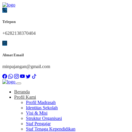
Telepon
+6282138370404
Almat Email
minpajangan@gmail.com
Beranda
Profil Kami
Profil Madrasah
Identitas Sekolah
Visi & Misi
Struktur Organisasi
Staf Pengajar
Staf Tenaga Kependidikan