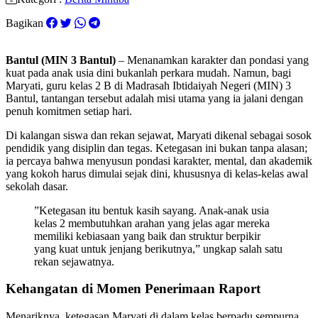
Bagikan
Bantul (MIN 3 Bantul)
– Menanamkan karakter dan pondasi yang
kuat pada anak usia dini bukanlah perkara mudah. Namun, bagi
Maryati, guru kelas 2 B di Madrasah Ibtidaiyah Negeri (MIN) 3
Bantul, tantangan tersebut adalah misi utama yang ia jalani dengan
penuh komitmen setiap hari.
​Di kalangan siswa dan rekan sejawat, Maryati dikenal sebagai sosok
pendidik yang disiplin dan tegas. Ketegasan ini bukan tanpa alasan;
ia percaya bahwa menyusun pondasi karakter, mental, dan akademik
yang kokoh harus dimulai sejak dini, khususnya di kelas-kelas awal
sekolah dasar.
​”Ketegasan itu bentuk kasih sayang. Anak-anak usia
kelas 2 membutuhkan arahan yang jelas agar mereka
memiliki kebiasaan yang baik dan struktur berpikir
yang kuat untuk jenjang berikutnya,” ungkap salah satu
rekan sejawatnya.
Kehangatan di Momen Penerimaan Raport
​Menariknya, ketegasan Maryati di dalam kelas berpadu sempurna