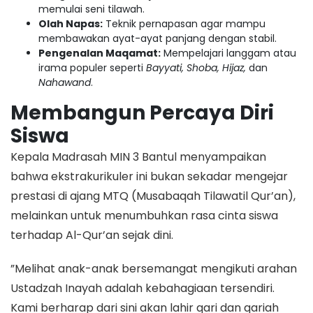
memulai seni tilawah.
Olah Napas:
Teknik pernapasan agar mampu
membawakan ayat-ayat panjang dengan stabil.
Pengenalan Maqamat:
Mempelajari langgam atau
irama populer seperti
Bayyati, Shoba, Hijaz,
dan
Nahawand
.
Membangun Percaya Diri
Siswa
​Kepala Madrasah MIN 3 Bantul menyampaikan
bahwa ekstrakurikuler ini bukan sekadar mengejar
prestasi di ajang MTQ (Musabaqah Tilawatil Qur’an),
melainkan untuk menumbuhkan rasa cinta siswa
terhadap Al-Qur’an sejak dini.
​”Melihat anak-anak bersemangat mengikuti arahan
Ustadzah Inayah adalah kebahagiaan tersendiri.
Kami berharap dari sini akan lahir qari dan qariah