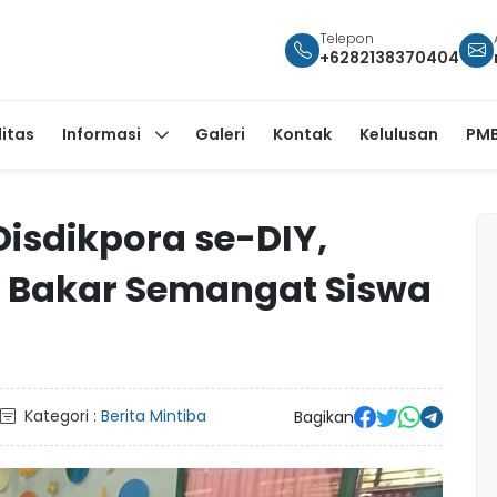
Telepon
+6282138370404
litas
Informasi
Galeri
Kontak
Kelulusan
PMB
Disdikpora se-DIY,
l Bakar Semangat Siswa
Kategori :
Berita Mintiba
Bagikan