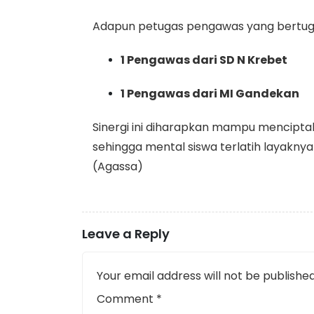
Adapun petugas pengawas yang bertugas h
1 Pengawas dari SD N Krebet
1 Pengawas dari MI Gandekan
Sinergi ini diharapkan mampu menciptaka
sehingga mental siswa terlatih layakny
(Agassa)
Leave a Reply
Your email address will not be published
Comment
*