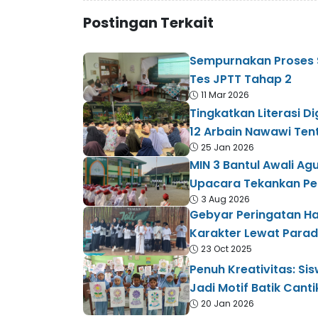
Postingan Terkait
Sempurnakan Proses Sel
Tes JPTT Tahap 2
11 Mar 2026
Tingkatkan Literasi Di
12 Arbain Nawawi Te
25 Jan 2026
MIN 3 Bantul Awali A
Upacara Tekankan Pen
3 Aug 2026
Gebyar Peringatan Har
Karakter Lewat Parade
23 Oct 2025
​Penuh Kreativitas: Si
Jadi Motif Batik Canti
20 Jan 2026