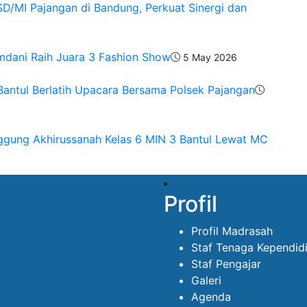
SD/MI Pajangan di Bandung, Perkuat Sinergi dan
amdani Raih Juara 3 Fashion Show
5 May 2026
 Bantul Berlatih Upacara Bersama Polsek Pajangan
ggung Akhirussanah Kelas 6 MIN 3 Bantul Lewat MC
Profil
Profil Madrasah
Staf Tenaga Kependid
Staf Pengajar
Galeri
Agenda