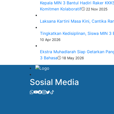
Kepala MIN 3 Bantul Hadiri Raker KKK
Komitmen Kolaboratif
22 Nov 2025
Laksana Kartini Masa Kini, Cantika R
Tingkatkan Kedisiplinan, Siswa MIN 3
10 Apr 2026
Ekstra Muhadlarah Siap Getarkan Pan
3 Bahasa
18 May 2026
Sosial Media