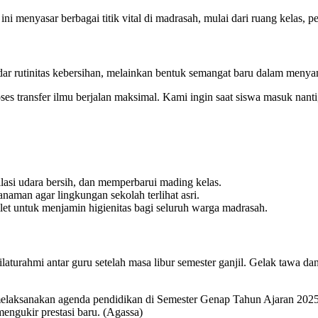
ini menyasar berbagai titik vital di madrasah, mulai dari ruang kelas, p
r rutinitas kebersihan, melainkan bentuk semangat baru dalam menya
oses transfer ilmu berjalan maksimal. Kami ingin saat siswa masuk nan
asi udara bersih, dan memperbarui mading kelas.
aman agar lingkungan sekolah terlihat asri.
et untuk menjamin higienitas bagi seluruh warga madrasah.
t silaturahmi antar guru setelah masa libur semester ganjil. Gelak tawa
melaksanakan agenda pendidikan di Semester Genap Tahun Ajaran 2025
engukir prestasi baru. (Agassa)