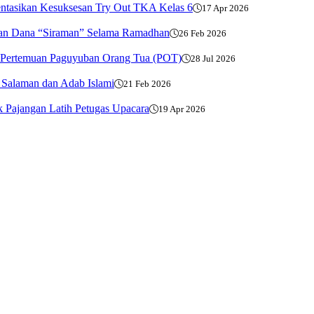
entasikan Kesuksesan Try Out TKA Kelas 6
17 Apr 2026
kan Dana “Siraman” Selama Ramadhan
26 Feb 2026
ar Pertemuan Paguyuban Orang Tua (POT)
28 Jul 2026
 Salaman dan Adab Islami
21 Feb 2026
k Pajangan Latih Petugas Upacara
19 Apr 2026