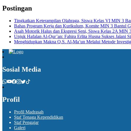
Postingan
Tingkatkan Keterampilan Olahraga, Siswa Kelas VI MIN 3 Bant
Bahas Program Kerja dan Kurikulum, Komite MIN 3 Bantul Ge
Asah Motorik Halus dan Ekspresi Seni, Siswa Kelas 2A MIN 3 
Unjuk Hafalan Al-Qur’an: Fahira Erlita Husna Sukses Jalani 
Menghidupkan Makna Q.S. Al-Ma’un Melalui Metode Investig
Sosial Media
Profil
Profil Madrasah
Staf Tenaga Kependidikan
Staf Pengajar
Galeri