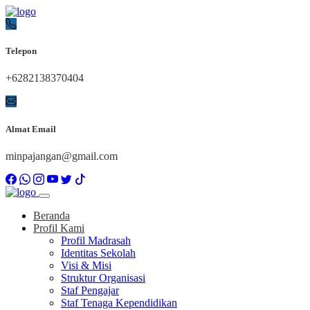
Telepon
+6282138370404
Almat Email
minpajangan@gmail.com
Beranda
Profil Kami
Profil Madrasah
Identitas Sekolah
Visi & Misi
Struktur Organisasi
Staf Pengajar
Staf Tenaga Kependidikan