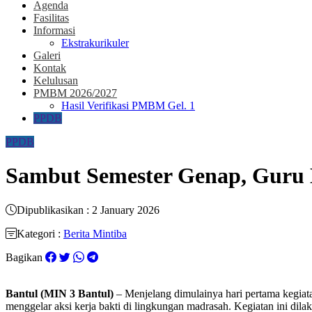
Agenda
Fasilitas
Informasi
Ekstrakurikuler
Galeri
Kontak
Kelulusan
PMBM 2026/2027
Hasil Verifikasi PMBM Gel. 1
PPDB
PPDB
Sambut Semester Genap, Guru
Dipublikasikan : 2 January 2026
Kategori :
Berita Mintiba
Bagikan
Bantul (MIN 3 Bantul)
– Menjelang dimulainya hari pertama kegiat
menggelar aksi kerja bakti di lingkungan madrasah. Kegiatan ini di