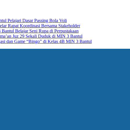
ul Pelajari Dasar Passing Bola Voli
lar Rapat Koordinasi Bersama Stakeholder
Bantul Belajar Seni Rupa di Perpustakaan
Sima’an Juz 29 Sekali Duduk di MIN 3 Bantul
asi dan Game “Bingo” di Kelas 4B MIN 3 Bantul