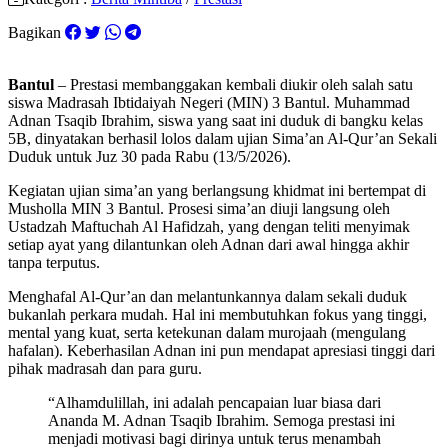
Bagikan
Bantul
– Prestasi membanggakan kembali diukir oleh salah satu
siswa Madrasah Ibtidaiyah Negeri (MIN) 3 Bantul. Muhammad
Adnan Tsaqib Ibrahim, siswa yang saat ini duduk di bangku kelas
5B, dinyatakan berhasil lolos dalam ujian Sima’an Al-Qur’an Sekali
Duduk untuk Juz 30 pada Rabu (13/5/2026).
Kegiatan ujian sima’an yang berlangsung khidmat ini bertempat di
Musholla MIN 3 Bantul. Prosesi sima’an diuji langsung oleh
Ustadzah Maftuchah Al Hafidzah, yang dengan teliti menyimak
setiap ayat yang dilantunkan oleh Adnan dari awal hingga akhir
tanpa terputus.
Menghafal Al-Qur’an dan melantunkannya dalam sekali duduk
bukanlah perkara mudah. Hal ini membutuhkan fokus yang tinggi,
mental yang kuat, serta ketekunan dalam murojaah (mengulang
hafalan). Keberhasilan Adnan ini pun mendapat apresiasi tinggi dari
pihak madrasah dan para guru.
“Alhamdulillah, ini adalah pencapaian luar biasa dari
Ananda M. Adnan Tsaqib Ibrahim. Semoga prestasi ini
menjadi motivasi bagi dirinya untuk terus menambah