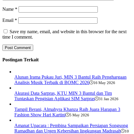
Name
*
Email
*
Save my name, email, and website in this browser for the next
time I comment.
Postingan Terkait
Alunan Irama Pukau Juri, MIN 3 Bantul Raih Penghargaan
Analisis Musik Terbaik di BOMC 2026
16 May 2026
Akurasi Data Sarpras, KTU MIN 3 Bantul dan Tim
Tuntaskan Pengisian Aplikasi SIM Sarpras
31 Jan 2026
Tampil Berani, Almahyra Khanza Raih Juara Harapan 3
Fashion Show Hari Kartini
5 May 2026
Amanat Upacara : Pembina Sampaikan Persiapan Songsong
Ramadhan dan Urgen Kebersihan lingkungan Madrasah
10