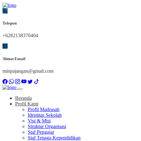
Telepon
+6282138370404
Almat Email
minpajangan@gmail.com
Beranda
Profil Kami
Profil Madrasah
Identitas Sekolah
Visi & Misi
Struktur Organisasi
Staf Pengajar
Staf Tenaga Kependidikan