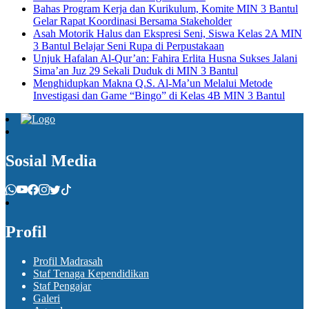
Bahas Program Kerja dan Kurikulum, Komite MIN 3 Bantul
Gelar Rapat Koordinasi Bersama Stakeholder
Asah Motorik Halus dan Ekspresi Seni, Siswa Kelas 2A MIN
3 Bantul Belajar Seni Rupa di Perpustakaan
Unjuk Hafalan Al-Qur’an: Fahira Erlita Husna Sukses Jalani
Sima’an Juz 29 Sekali Duduk di MIN 3 Bantul
Menghidupkan Makna Q.S. Al-Ma’un Melalui Metode
Investigasi dan Game “Bingo” di Kelas 4B MIN 3 Bantul
Sosial Media
Profil
Profil Madrasah
Staf Tenaga Kependidikan
Staf Pengajar
Galeri