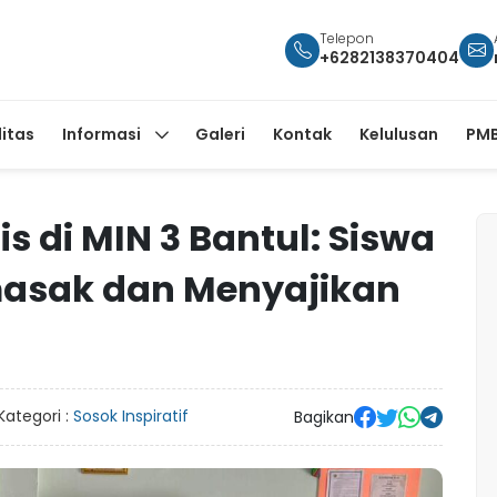
Telepon
+6282138370404
litas
Informasi
Galeri
Kontak
Kelulusan
PMB
s di MIN 3 Bantul: Siswa
masak dan Menyajikan
Kategori :
Sosok Inspiratif
Bagikan