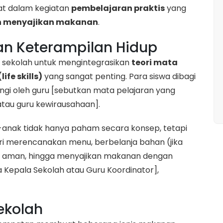
bat dalam kegiatan
pembelajaran praktis
yang
 menyajikan makanan
.
n Keterampilan Hidup
a sekolah untuk mengintegrasikan
teori mata
ife skills)
yang sangat penting. Para siswa dibagi
gi oleh guru [sebutkan mata pelajaran yang
 atau guru kewirausahaan].
ak-anak tidak hanya paham secara konsep, tetapi
i merencanakan menu, berbelanja bahan (jika
g aman, hingga menyajikan makanan dengan
a Kepala Sekolah atau Guru Koordinator],
ekolah