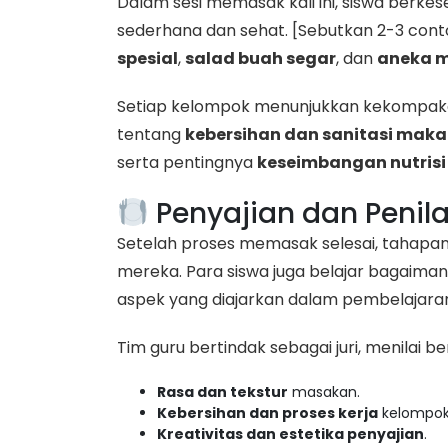
​Dalam sesi memasak kali ini, siswa be
sederhana dan sehat. [Sebutkan 2-3 cont
spesial
,
salad buah segar
, dan
aneka m
​Setiap kelompok menunjukkan kekompaka
tentang
kebersihan dan sanitasi mak
serta pentingnya
keseimbangan nutrisi
Penyajian dan Penil
​Setelah proses memasak selesai, tahapa
mereka. Para siswa juga belajar bagaima
aspek yang diajarkan dalam pembelajar
​Tim guru bertindak sebagai juri, menilai 
Rasa dan tekstur
masakan.
Kebersihan dan proses kerja
kelompok
Kreativitas dan estetika penyajian
.