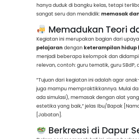
hanya duduk di bangku kelas, tetapi terli
sangat seru dan mendidik:
memasak dan
Memadukan Teori da
​Kegiatan ini merupakan bagian dari upay
pelajaran
dengan
keterampilan hidup (l
menjadi beberapa kelompok dan didampin
relevan, contoh: guru tematik, guru SBdP,
​”Tujuan dari kegiatan ini adalah agar an
juga mampu mempraktikkannya. Mulai dar
ada simulasi), memasak dengan alat yan
estetika yang baik,” jelas Ibu/Bapak [Nam
[Jabatan].
Berkreasi di Dapur S