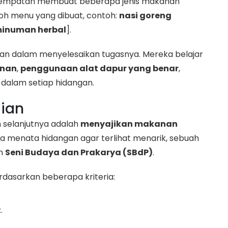
rkesempatan membuat beberapa jenis makanan
oh menu yang dibuat, contoh:
nasi goreng
inuman herbal
].
n dalam menyelesaikan tugasnya. Mereka belajar
anan
,
penggunaan alat dapur yang benar
,
dalam setiap hidangan.
aian
n selanjutnya adalah
menyajikan makanan
na menata hidangan agar terlihat menarik, sebuah
an
Seni Budaya dan Prakarya (SBdP)
.
berdasarkan beberapa kriteria:
.