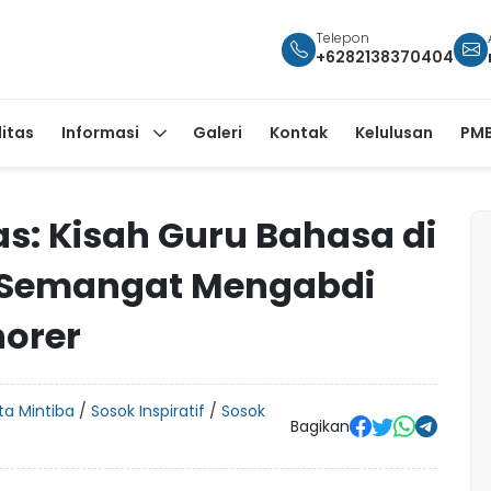
Telepon
+6282138370404
litas
Informasi
Galeri
Kontak
Kelulusan
PMB
s: Kisah Guru Bahasa di
p Semangat Mengabdi
norer
ita Mintiba
/
Sosok Inspiratif
/
Sosok
Bagikan