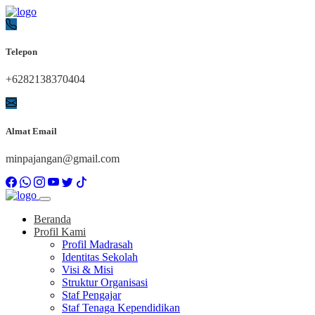
Telepon
+6282138370404
Almat Email
minpajangan@gmail.com
Beranda
Profil Kami
Profil Madrasah
Identitas Sekolah
Visi & Misi
Struktur Organisasi
Staf Pengajar
Staf Tenaga Kependidikan