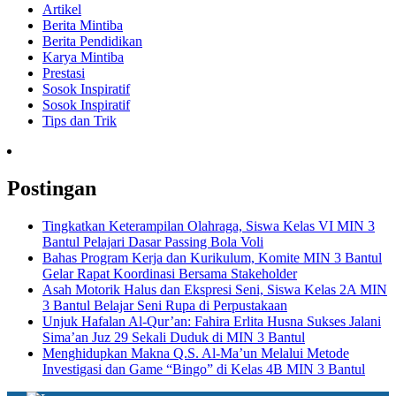
Artikel
Berita Mintiba
Berita Pendidikan
Karya Mintiba
Prestasi
Sosok Inspiratif
Sosok Inspiratif
Tips dan Trik
Postingan
Tingkatkan Keterampilan Olahraga, Siswa Kelas VI MIN 3
Bantul Pelajari Dasar Passing Bola Voli
Bahas Program Kerja dan Kurikulum, Komite MIN 3 Bantul
Gelar Rapat Koordinasi Bersama Stakeholder
Asah Motorik Halus dan Ekspresi Seni, Siswa Kelas 2A MIN
3 Bantul Belajar Seni Rupa di Perpustakaan
Unjuk Hafalan Al-Qur’an: Fahira Erlita Husna Sukses Jalani
Sima’an Juz 29 Sekali Duduk di MIN 3 Bantul
Menghidupkan Makna Q.S. Al-Ma’un Melalui Metode
Investigasi dan Game “Bingo” di Kelas 4B MIN 3 Bantul