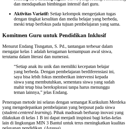
dan mendapatkan bimbingan intensif dari guru.
Aktivitas Variatif:
Setiap kelompok mengerjakan tugas
dengan tingkat kesulitan dan media belajar yang berbeda,
meski tetap berfokus pada tujuan pembelajaran yang sama.
Komitmen Guru untuk Pendidikan Inklusif
Menurut Endang Tisngatun, S. Pd., tantangan terbesar dalam
mengajar kelas 1 adalah keragaman kemampuan awal siswa,
terutama dalam literasi dan numerasi.
“Setiap anak itu unik dan memiliki kecepatan belajar
yang berbeda. Dengan pembelajaran berdiferensiasi ini,
saya bisa lebih fokus memberikan intervensi kepada
siswa yang membutuhkan, sementara siswa yang sudah
mahir tetap bisa bereksplorasi tanpa harus menunggu
teman lainnya,” jelas Endang.
Penerapan metode ini selaras dengan semangat Kurikulum Merdeka
yang mengedepankan pembelajaran yang berpusat pada siswa
(
student-centered learning
). Pihak madrasah berharap inovasi yang
dilakukan di kelas 1 B ini dapat menjadi inspirasi bagi kelas-kelas
lain di lingkungan MIN 3 Bantul untuk terus meningkatkan kualitas
pelayanan pendidikan. (Agassa)