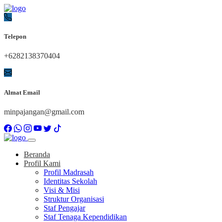
Telepon
+6282138370404
Almat Email
minpajangan@gmail.com
Beranda
Profil Kami
Profil Madrasah
Identitas Sekolah
Visi & Misi
Struktur Organisasi
Staf Pengajar
Staf Tenaga Kependidikan