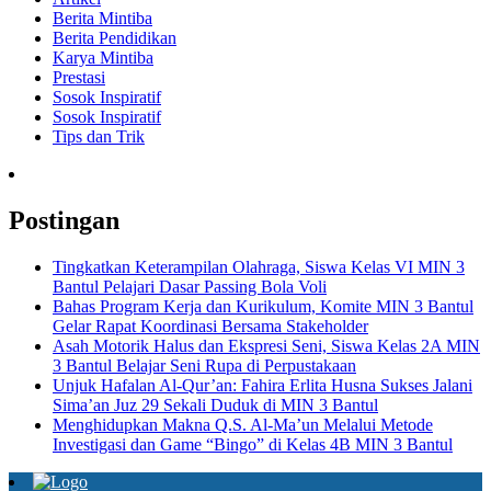
Berita Mintiba
Berita Pendidikan
Karya Mintiba
Prestasi
Sosok Inspiratif
Sosok Inspiratif
Tips dan Trik
Postingan
Tingkatkan Keterampilan Olahraga, Siswa Kelas VI MIN 3
Bantul Pelajari Dasar Passing Bola Voli
Bahas Program Kerja dan Kurikulum, Komite MIN 3 Bantul
Gelar Rapat Koordinasi Bersama Stakeholder
Asah Motorik Halus dan Ekspresi Seni, Siswa Kelas 2A MIN
3 Bantul Belajar Seni Rupa di Perpustakaan
Unjuk Hafalan Al-Qur’an: Fahira Erlita Husna Sukses Jalani
Sima’an Juz 29 Sekali Duduk di MIN 3 Bantul
Menghidupkan Makna Q.S. Al-Ma’un Melalui Metode
Investigasi dan Game “Bingo” di Kelas 4B MIN 3 Bantul