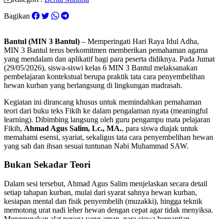
Bagikan
Bantul (MIN 3 Bantul)
– Memperingati Hari Raya Idul Adha,
MIN 3 Bantul terus berkomitmen memberikan pemahaman agama
yang mendalam dan aplikatif bagi para peserta didiknya. Pada Jumat
(29/05/2026), siswa-siswi kelas 6 MIN 3 Bantul melaksanakan
pembelajaran kontekstual berupa praktik tata cara penyembelihan
hewan kurban yang berlangsung di lingkungan madrasah.
Kegiatan ini dirancang khusus untuk memindahkan pemahaman
teori dari buku teks Fikih ke dalam pengalaman nyata (meaningful
learning). Dibimbing langsung oleh guru pengampu mata pelajaran
Fikih,
Ahmad Agus Salim, Lc., MA.
, para siswa diajak untuk
memahami esensi, syariat, sekaligus tata cara penyembelihan hewan
yang sah dan ihsan sesuai tuntunan Nabi Muhammad SAW.
Bukan Sekadar Teori
Dalam sesi tersebut, Ahmad Agus Salim menjelaskan secara detail
setiap tahapan kurban, mulai dari syarat sahnya hewan kurban,
kesiapan mental dan fisik penyembelih (muzakki), hingga teknik
memotong urat nadi leher hewan dengan cepat agar tidak menyiksa.
Menggunakan alat peraga yang aman, para siswa bergantian