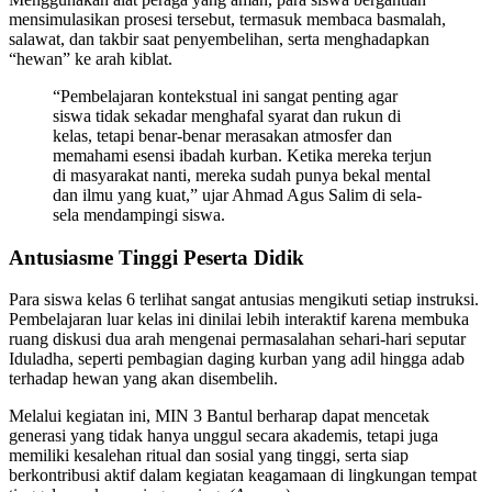
mensimulasikan prosesi tersebut, termasuk membaca basmalah,
salawat, dan takbir saat penyembelihan, serta menghadapkan
“hewan” ke arah kiblat.
“Pembelajaran kontekstual ini sangat penting agar
siswa tidak sekadar menghafal syarat dan rukun di
kelas, tetapi benar-benar merasakan atmosfer dan
memahami esensi ibadah kurban. Ketika mereka terjun
di masyarakat nanti, mereka sudah punya bekal mental
dan ilmu yang kuat,” ujar Ahmad Agus Salim di sela-
sela mendampingi siswa.
Antusiasme Tinggi Peserta Didik
Para siswa kelas 6 terlihat sangat antusias mengikuti setiap instruksi.
Pembelajaran luar kelas ini dinilai lebih interaktif karena membuka
ruang diskusi dua arah mengenai permasalahan sehari-hari seputar
Iduladha, seperti pembagian daging kurban yang adil hingga adab
terhadap hewan yang akan disembelih.
Melalui kegiatan ini, MIN 3 Bantul berharap dapat mencetak
generasi yang tidak hanya unggul secara akademis, tetapi juga
memiliki kesalehan ritual dan sosial yang tinggi, serta siap
berkontribusi aktif dalam kegiatan keagamaan di lingkungan tempat