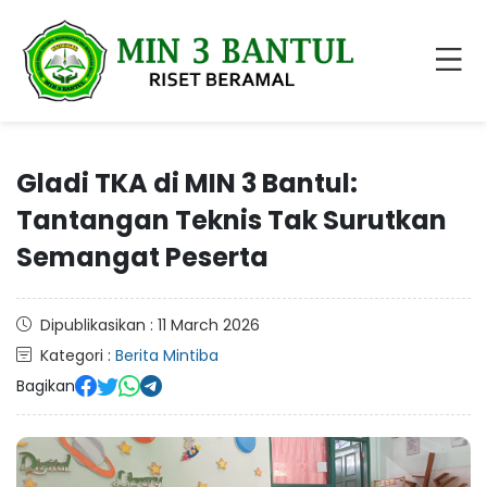
Gladi TKA di MIN 3 Bantul:
Tantangan Teknis Tak Surutkan
Semangat Peserta
Dipublikasikan : 11 March 2026
Kategori :
Berita Mintiba
Bagikan