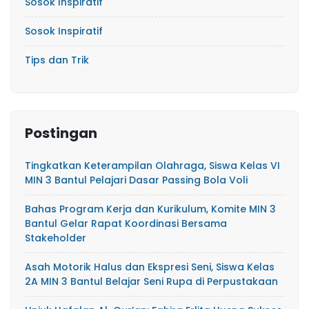
Sosok Inspiratif
Sosok Inspiratif
Tips dan Trik
Postingan
Tingkatkan Keterampilan Olahraga, Siswa Kelas VI
MIN 3 Bantul Pelajari Dasar Passing Bola Voli
Bahas Program Kerja dan Kurikulum, Komite MIN 3
Bantul Gelar Rapat Koordinasi Bersama
Stakeholder
Asah Motorik Halus dan Ekspresi Seni, Siswa Kelas
2A MIN 3 Bantul Belajar Seni Rupa di Perpustakaan