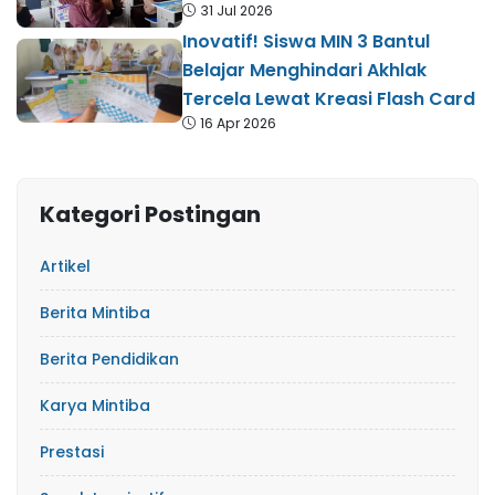
31 Jul 2026
Inovatif! Siswa MIN 3 Bantul
Belajar Menghindari Akhlak
Tercela Lewat Kreasi Flash Card
16 Apr 2026
Kategori Postingan
Artikel
Berita Mintiba
Berita Pendidikan
Karya Mintiba
Prestasi