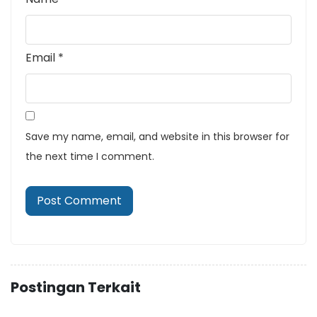
Email
*
Save my name, email, and website in this browser for
the next time I comment.
Postingan Terkait