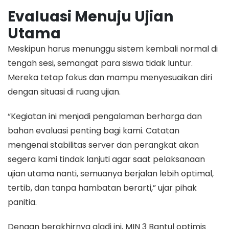
Evaluasi Menuju Ujian
Utama
Meskipun harus menunggu sistem kembali normal di
tengah sesi, semangat para siswa tidak luntur.
Mereka tetap fokus dan mampu menyesuaikan diri
dengan situasi di ruang ujian.
“Kegiatan ini menjadi pengalaman berharga dan
bahan evaluasi penting bagi kami. Catatan
mengenai stabilitas server dan perangkat akan
segera kami tindak lanjuti agar saat pelaksanaan
ujian utama nanti, semuanya berjalan lebih optimal,
tertib, dan tanpa hambatan berarti,” ujar pihak
panitia.
Dengan berakhirnya gladi ini, MIN 3 Bantul optimis