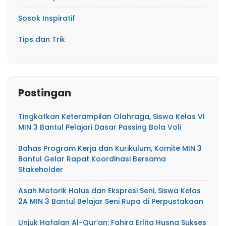
Sosok Inspiratif
Tips dan Trik
Postingan
Tingkatkan Keterampilan Olahraga, Siswa Kelas VI
MIN 3 Bantul Pelajari Dasar Passing Bola Voli
Bahas Program Kerja dan Kurikulum, Komite MIN 3
Bantul Gelar Rapat Koordinasi Bersama
Stakeholder
Asah Motorik Halus dan Ekspresi Seni, Siswa Kelas
2A MIN 3 Bantul Belajar Seni Rupa di Perpustakaan
Unjuk Hafalan Al-Qur’an: Fahira Erlita Husna Sukses