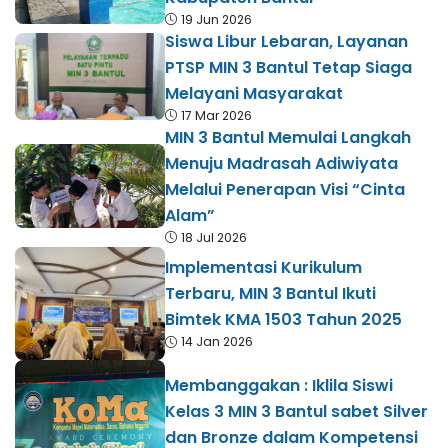
19 Jun 2026
Siswa Libur Lebaran, Layanan
PTSP MIN 3 Bantul Tetap Siaga
Melayani Masyarakat
17 Mar 2026
MIN 3 Bantul Memulai Langkah
Menuju Madrasah Adiwiyata
Melalui Penerapan Visi “Cinta
Alam”
18 Jul 2026
Implementasi Kurikulum
Terbaru, MIN 3 Bantul Ikuti
Bimtek KMA 1503 Tahun 2025
14 Jan 2026
Membanggakan : Iklila Siswi
Kelas 3 MIN 3 Bantul sabet Silver
dan Bronze dalam Kompetensi