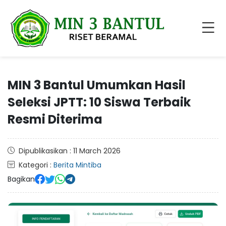
MIN 3 Bantul Umumkan Hasil
Seleksi JPTT: 10 Siswa Terbaik
Resmi Diterima
Dipublikasikan : 11 March 2026
Kategori :
Berita Mintiba
Bagikan