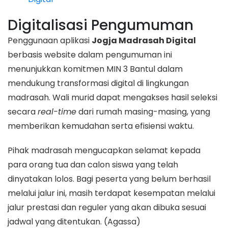
Digitalisasi Pengumuman
Penggunaan aplikasi
Jogja Madrasah Digital
berbasis website dalam pengumuman ini
menunjukkan komitmen MIN 3 Bantul dalam
mendukung transformasi digital di lingkungan
madrasah. Wali murid dapat mengakses hasil seleksi
secara
real-time
dari rumah masing-masing, yang
memberikan kemudahan serta efisiensi waktu.
Pihak madrasah mengucapkan selamat kepada
para orang tua dan calon siswa yang telah
dinyatakan lolos. Bagi peserta yang belum berhasil
melalui jalur ini, masih terdapat kesempatan melalui
jalur prestasi dan reguler yang akan dibuka sesuai
jadwal yang ditentukan. (Agassa)