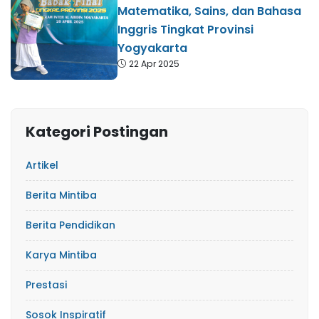
Matematika, Sains, dan Bahasa
Inggris Tingkat Provinsi
Yogyakarta
22 Apr 2025
Kategori Postingan
Artikel
Berita Mintiba
Berita Pendidikan
Karya Mintiba
Prestasi
Sosok Inspiratif