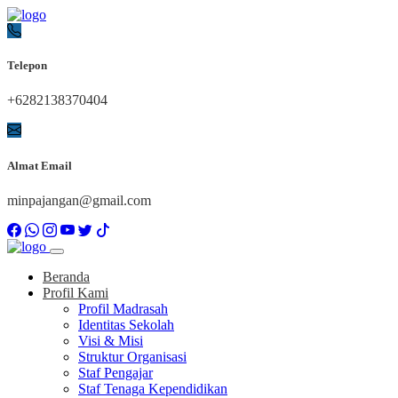
Telepon
+6282138370404
Almat Email
minpajangan@gmail.com
Beranda
Profil Kami
Profil Madrasah
Identitas Sekolah
Visi & Misi
Struktur Organisasi
Staf Pengajar
Staf Tenaga Kependidikan