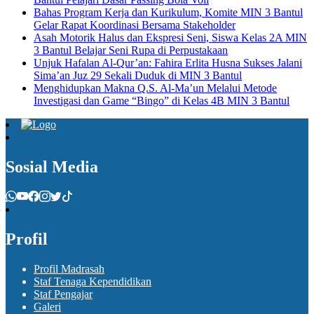
Bahas Program Kerja dan Kurikulum, Komite MIN 3 Bantul
Gelar Rapat Koordinasi Bersama Stakeholder
Asah Motorik Halus dan Ekspresi Seni, Siswa Kelas 2A MIN
3 Bantul Belajar Seni Rupa di Perpustakaan
Unjuk Hafalan Al-Qur’an: Fahira Erlita Husna Sukses Jalani
Sima’an Juz 29 Sekali Duduk di MIN 3 Bantul
Menghidupkan Makna Q.S. Al-Ma’un Melalui Metode
Investigasi dan Game “Bingo” di Kelas 4B MIN 3 Bantul
Sosial Media
Profil
Profil Madrasah
Staf Tenaga Kependidikan
Staf Pengajar
Galeri