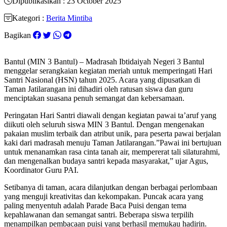
Dipublikasikan : 23 October 2025
Kategori :
Berita Mintiba
Bagikan
Bantul (MIN 3 Bantul) – Madrasah Ibtidaiyah Negeri 3 Bantul
menggelar serangkaian kegiatan meriah untuk memperingati Hari
Santri Nasional (HSN) tahun 2025. Acara yang dipusatkan di
Taman Jatilarangan ini dihadiri oleh ratusan siswa dan guru
menciptakan suasana penuh semangat dan kebersamaan.
Peringatan Hari Santri diawali dengan kegiatan pawai ta’aruf yang
diikuti oleh seluruh siswa MIN 3 Bantul. Dengan mengenakan
pakaian muslim terbaik dan atribut unik, para peserta pawai berjalan
kaki dari madrasah menuju Taman Jatilarangan.​”Pawai ini bertujuan
untuk menanamkan rasa cinta tanah air, mempererat tali silaturahmi,
dan mengenalkan budaya santri kepada masyarakat,” ujar Agus,
Koordinator Guru PAI.
Setibanya di taman, acara dilanjutkan dengan berbagai perlombaan
yang menguji kreativitas dan kekompakan. Puncak acara yang
paling menyentuh adalah Parade Baca Puisi dengan tema
kepahlawanan dan semangat santri. Beberapa siswa terpilih
menampilkan pembacaan puisi yang berhasil memukau hadirin.​