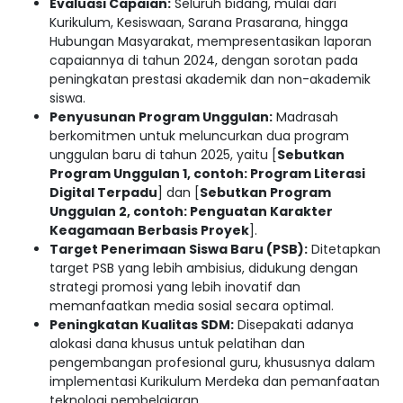
Evaluasi Capaian:
Seluruh bidang, mulai dari
Kurikulum, Kesiswaan, Sarana Prasarana, hingga
Hubungan Masyarakat, mempresentasikan laporan
capaiannya di tahun 2024, dengan sorotan pada
peningkatan prestasi akademik dan non-akademik
siswa.
Penyusunan Program Unggulan:
Madrasah
berkomitmen untuk meluncurkan dua program
unggulan baru di tahun 2025, yaitu [
Sebutkan
Program Unggulan 1, contoh: Program Literasi
Digital Terpadu
] dan [
Sebutkan Program
Unggulan 2, contoh: Penguatan Karakter
Keagamaan Berbasis Proyek
].
Target Penerimaan Siswa Baru (PSB):
Ditetapkan
target PSB yang lebih ambisius, didukung dengan
strategi promosi yang lebih inovatif dan
memanfaatkan media sosial secara optimal.
Peningkatan Kualitas SDM:
Disepakati adanya
alokasi dana khusus untuk pelatihan dan
pengembangan profesional guru, khususnya dalam
implementasi Kurikulum Merdeka dan pemanfaatan
teknologi pembelajaran.