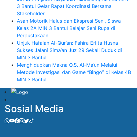
3 Bantul Gelar Rapat Koordinasi Bersama
Stakeholder
Asah Motorik Halus dan Ekspresi Seni, Siswa
Kelas 2A MIN 3 Bantul Belajar Seni Rupa di
Perpustakaan
Unjuk Hafalan Al-Qur’an: Fahira Erlita Husna
Sukses Jalani Sima’an Juz 29 Sekali Duduk di
MIN 3 Bantul
Menghidupkan Makna Q.S. Al-Ma’un Melalui
Metode Investigasi dan Game “Bingo” di Kelas 4B
MIN 3 Bantul
Sosial Media