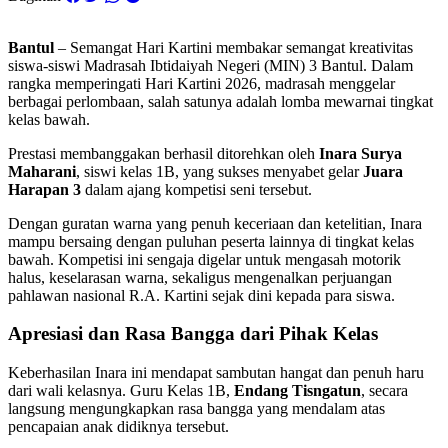
Bantul
– Semangat Hari Kartini membakar semangat kreativitas
siswa-siswi Madrasah Ibtidaiyah Negeri (MIN) 3 Bantul. Dalam
rangka memperingati Hari Kartini 2026, madrasah menggelar
berbagai perlombaan, salah satunya adalah lomba mewarnai tingkat
kelas bawah.
Prestasi membanggakan berhasil ditorehkan oleh
Inara Surya
Maharani
, siswi kelas 1B, yang sukses menyabet gelar
Juara
Harapan 3
dalam ajang kompetisi seni tersebut.
Dengan guratan warna yang penuh keceriaan dan ketelitian, Inara
mampu bersaing dengan puluhan peserta lainnya di tingkat kelas
bawah. Kompetisi ini sengaja digelar untuk mengasah motorik
halus, keselarasan warna, sekaligus mengenalkan perjuangan
pahlawan nasional R.A. Kartini sejak dini kepada para siswa.
Apresiasi dan Rasa Bangga dari Pihak Kelas
Keberhasilan Inara ini mendapat sambutan hangat dan penuh haru
dari wali kelasnya. Guru Kelas 1B,
Endang Tisngatun
, secara
langsung mengungkapkan rasa bangga yang mendalam atas
pencapaian anak didiknya tersebut.