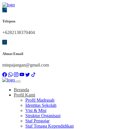
Telepon
+6282138370404
Almat Email
minpajangan@gmail.com
Beranda
Profil Kami
Profil Madrasah
Identitas Sekolah
Visi & Misi
Struktur Organisasi
Staf Pengajar
Staf Tenaga Kependidikan