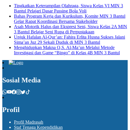
Tingkatkan Keterampilan Olahraga, Siswa Kelas VI MIN 3
Bantul Pelajari Dasar Passing Bola Voli
Bahas Program Kerja dan Kurikulum, Komite MIN 3 Bantul
Gelar Rapat Koordinasi Bersama Stakeholder
Asah Motorik Halus dan Ekspresi Seni, Siswa Kelas 2A MIN
3 Bantul Belajar Seni Rupa di Perpustakaan
Unjuk Hafalan Al-Qur’an: Fahira Erlita Husna Sukses Jalani
Sima’an Juz 29 Sekali Duduk di MIN 3 Bantul
Menghidupkan Makna Q.S. Al-Ma’un Melalui Metode
Investigasi dan Game “Bingo” di Kelas 4B MIN 3 Bantul
Sosial Media
Profil
Profil Madrasah
Staf Tenaga Kependidikan