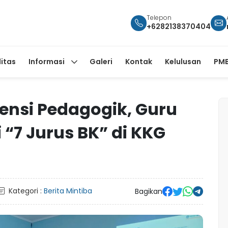
Telepon
+6282138370404
litas
Informasi
Galeri
Kontak
Kelulusan
PMB
nsi Pedagogik, Guru
 “7 Jurus BK” di KKG
Kategori :
Berita Mintiba
Bagikan