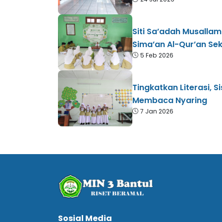
​Siti Sa’adah Musallam
Sima’an Al-Qur’an Sek
5 Feb 2026
Tingkatkan Literasi, S
Membaca Nyaring
7 Jan 2026
Sosial Media