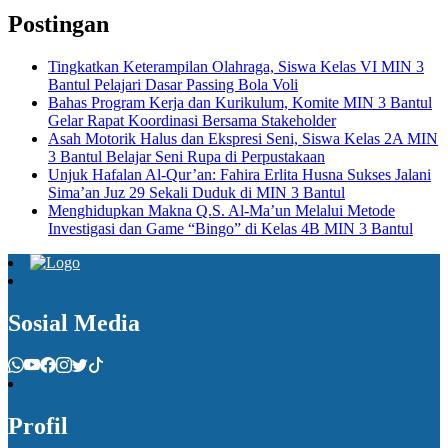
Postingan
Tingkatkan Keterampilan Olahraga, Siswa Kelas VI MIN 3
Bantul Pelajari Dasar Passing Bola Voli
Bahas Program Kerja dan Kurikulum, Komite MIN 3 Bantul
Gelar Rapat Koordinasi Bersama Stakeholder
Asah Motorik Halus dan Ekspresi Seni, Siswa Kelas 2A MIN
3 Bantul Belajar Seni Rupa di Perpustakaan
Unjuk Hafalan Al-Qur’an: Fahira Erlita Husna Sukses Jalani
Sima’an Juz 29 Sekali Duduk di MIN 3 Bantul
Menghidupkan Makna Q.S. Al-Ma’un Melalui Metode
Investigasi dan Game “Bingo” di Kelas 4B MIN 3 Bantul
Sosial Media
Profil