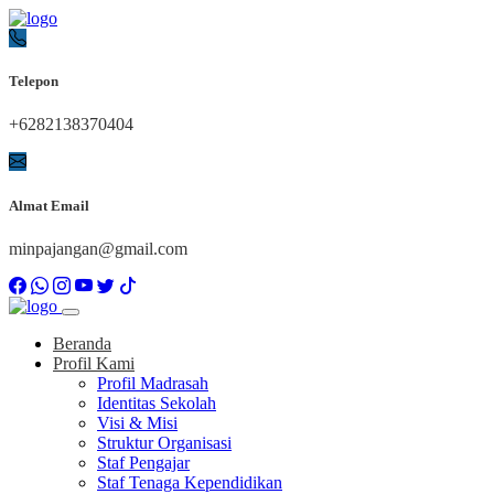
Telepon
+6282138370404
Almat Email
minpajangan@gmail.com
Beranda
Profil Kami
Profil Madrasah
Identitas Sekolah
Visi & Misi
Struktur Organisasi
Staf Pengajar
Staf Tenaga Kependidikan