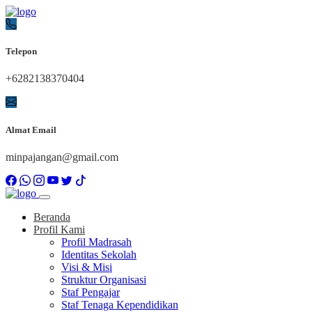
Telepon
+6282138370404
Almat Email
minpajangan@gmail.com
Beranda
Profil Kami
Profil Madrasah
Identitas Sekolah
Visi & Misi
Struktur Organisasi
Staf Pengajar
Staf Tenaga Kependidikan