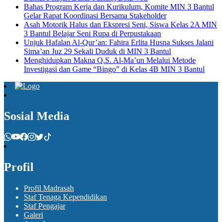
Bahas Program Kerja dan Kurikulum, Komite MIN 3 Bantul
Gelar Rapat Koordinasi Bersama Stakeholder
Asah Motorik Halus dan Ekspresi Seni, Siswa Kelas 2A MIN
3 Bantul Belajar Seni Rupa di Perpustakaan
Unjuk Hafalan Al-Qur’an: Fahira Erlita Husna Sukses Jalani
Sima’an Juz 29 Sekali Duduk di MIN 3 Bantul
Menghidupkan Makna Q.S. Al-Ma’un Melalui Metode
Investigasi dan Game “Bingo” di Kelas 4B MIN 3 Bantul
Sosial Media
Profil
Profil Madrasah
Staf Tenaga Kependidikan
Staf Pengajar
Galeri