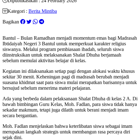
Dipublikasikan : 24 February 2026
Kategori :
Berita Mintiba
Bagikan
Bantul – Bulan Ramadhan menjadi momentum emas bagi Madrasah
Ibtidaiyah Negeri 3 Bantul untuk memperkuat karakter religius
siswanya. Melalui program pembiasaan ibadah, seluruh siswa
diinstruksikan untuk melaksanakan Shalat Dhuha berjamaah
sebelum memulai aktivitas belajar di kelas.
Kegiatan ini dilaksanakan setiap pagi dengan alokasi waktu khusus
sekitar 30 menit. Keheningan pagi di madrasah berubah menjadi
suasana khidmat saat para siswa mulai merapatkan barisannya untuk
bersujud sebelum menerima materi pelajaran.
Ada yang berbeda dalam pelaksanaan Shalat Dhuha di kelas 2 A. Di
bawah bimbingan Guru Kelas, Moh. Fadlan, para siswa tidak hanya
sekadar makmum, tetapi juga dilatih untuk berani menjadi imam
secara bergantian.
Moh. Fadlan menjelaskan bahwa keterlibatan siswa sebagai imam
merupakan langkah strategis untuk membangun rasa percaya diri
sejak dini.