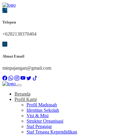
Telepon
+6282138370404
Almat Email
minpajangan@gmail.com
Beranda
Profil Kami
Profil Madrasah
Identitas Sekolah
Visi & Misi
Struktur Organisasi
Staf Pengajar
Staf Tenaga Kependidikan