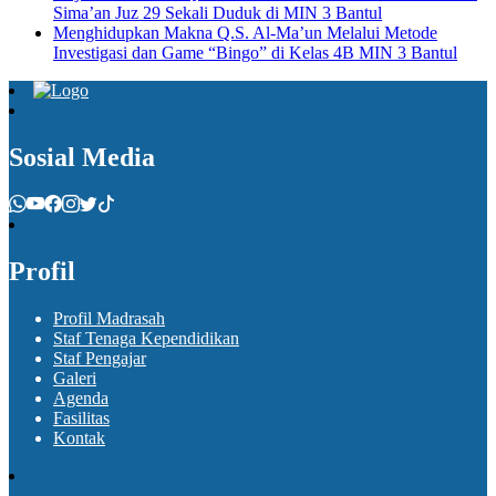
Sima’an Juz 29 Sekali Duduk di MIN 3 Bantul
Menghidupkan Makna Q.S. Al-Ma’un Melalui Metode
Investigasi dan Game “Bingo” di Kelas 4B MIN 3 Bantul
Sosial Media
Profil
Profil Madrasah
Staf Tenaga Kependidikan
Staf Pengajar
Galeri
Agenda
Fasilitas
Kontak