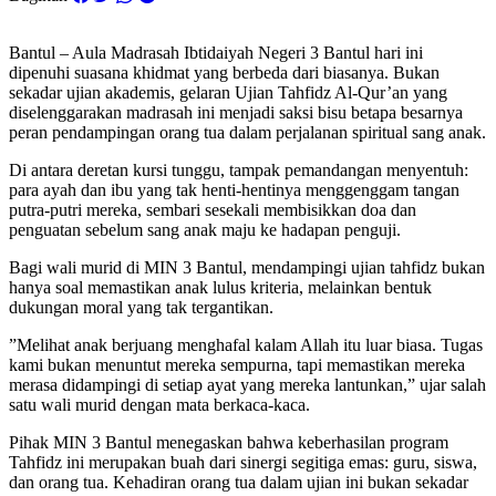
Bantul – Aula Madrasah Ibtidaiyah Negeri 3 Bantul hari ini
dipenuhi suasana khidmat yang berbeda dari biasanya. Bukan
sekadar ujian akademis, gelaran Ujian Tahfidz Al-Qur’an yang
diselenggarakan madrasah ini menjadi saksi bisu betapa besarnya
peran pendampingan orang tua dalam perjalanan spiritual sang anak.
​Di antara deretan kursi tunggu, tampak pemandangan menyentuh:
para ayah dan ibu yang tak henti-hentinya menggenggam tangan
putra-putri mereka, sembari sesekali membisikkan doa dan
penguatan sebelum sang anak maju ke hadapan penguji.
​Bagi wali murid di MIN 3 Bantul, mendampingi ujian tahfidz bukan
hanya soal memastikan anak lulus kriteria, melainkan bentuk
dukungan moral yang tak tergantikan.
​”Melihat anak berjuang menghafal kalam Allah itu luar biasa. Tugas
kami bukan menuntut mereka sempurna, tapi memastikan mereka
merasa didampingi di setiap ayat yang mereka lantunkan,” ujar salah
satu wali murid dengan mata berkaca-kaca.
​Pihak MIN 3 Bantul menegaskan bahwa keberhasilan program
Tahfidz ini merupakan buah dari sinergi segitiga emas: guru, siswa,
dan orang tua. Kehadiran orang tua dalam ujian ini bukan sekadar