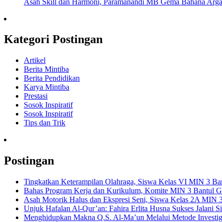
Asah Skill dan Harmoni, Paramanandi MB Gema Bahana Arga N
Kategori Postingan
Artikel
Berita Mintiba
Berita Pendidikan
Karya Mintiba
Prestasi
Sosok Inspiratif
Sosok Inspiratif
Tips dan Trik
Postingan
Tingkatkan Keterampilan Olahraga, Siswa Kelas VI MIN 3 Bant
Bahas Program Kerja dan Kurikulum, Komite MIN 3 Bantul Ge
Asah Motorik Halus dan Ekspresi Seni, Siswa Kelas 2A MIN 3 
Unjuk Hafalan Al-Qur’an: Fahira Erlita Husna Sukses Jalani 
Menghidupkan Makna Q.S. Al-Ma’un Melalui Metode Investig