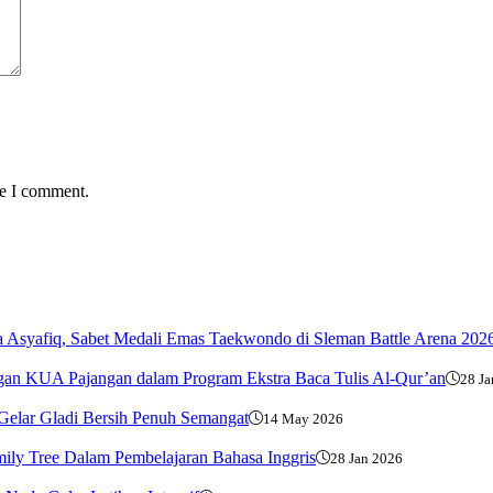
me I comment.
 Asyafiq, Sabet Medali Emas Taekwondo di Sleman Battle Arena 202
engan KUA Pajangan dalam Program Ekstra Baca Tulis Al-Qur’an
28 Ja
elar Gladi Bersih Penuh Semangat
14 May 2026
mily Tree Dalam Pembelajaran Bahasa Inggris
28 Jan 2026