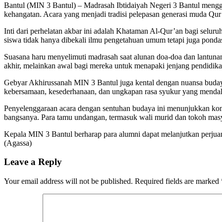
Bantul (MIN 3 Bantul) – Madrasah Ibtidaiyah Negeri 3 Bantul mengg
kehangatan. Acara yang menjadi tradisi pelepasan generasi muda Qur’a
Inti dari perhelatan akbar ini adalah Khataman Al-Qur’an bagi se
siswa tidak hanya dibekali ilmu pengetahuan umum tetapi juga pond
Suasana haru menyelimuti madrasah saat alunan doa-doa dan lantunan
akhir, melainkan awal bagi mereka untuk menapaki jenjang pendidik
Gebyar Akhirussanah MIN 3 Bantul juga kental dengan nuansa budaya 
kebersamaan, kesederhanaan, dan ungkapan rasa syukur yang menda
Penyelenggaraan acara dengan sentuhan budaya ini menunjukkan komit
bangsanya. Para tamu undangan, termasuk wali murid dan tokoh masya
​Kepala MIN 3 Bantul berharap para alumni dapat melanjutkan perju
(Agassa)
Leave a Reply
Your email address will not be published.
Required fields are marked