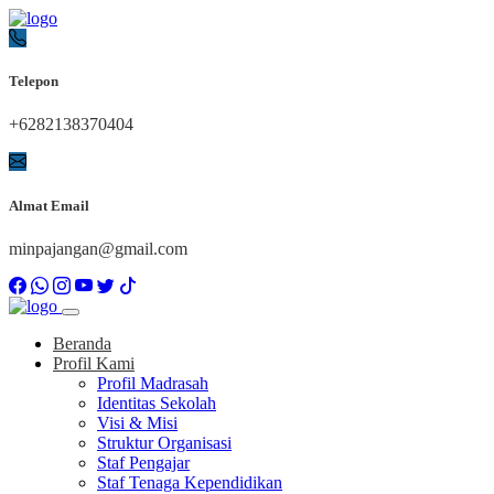
Telepon
+6282138370404
Almat Email
minpajangan@gmail.com
Beranda
Profil Kami
Profil Madrasah
Identitas Sekolah
Visi & Misi
Struktur Organisasi
Staf Pengajar
Staf Tenaga Kependidikan