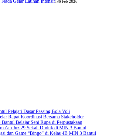
ada Gelar Latihan Intensif
6 Feb 2026
ul Pelajari Dasar Passing Bola Voli
lar Rapat Koordinasi Bersama Stakeholder
Bantul Belajar Seni Rupa di Perpustakaan
Sima’an Juz 29 Sekali Duduk di MIN 3 Bantul
asi dan Game “Bingo” di Kelas 4B MIN 3 Bantul