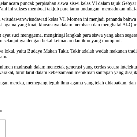
elar acara puncak perpisahan siswa-siswi kelas VI dalam tajuk Geby
ni ini sukses membuat takjub para tamu undangan, memadukan nilai-nila
luruh wisudawan/wisudawati kelas VI. Momen ini menjadi penanda bahw
asi agama yang kuat, khususnya dalam membaca dan menghafal Al-Qur’
 ayat suci menggema, mengiringi langkah para siswa yang akan segera
an selanjutnya dengan bekal keimanan dan ilmu yang mumpuni.​
lokal, yaitu Budaya Makan Takir. Takir adalah wadah makanan tradisio
lam.
men madrasah dalam mencetak generasi yang cerdas secara intelektual 
rakat, turut larut dalam kebersamaan menikmati santapan yang disajik
angan mereka, memegang teguh ilmu agama yang telah didapatkan, dan 
*