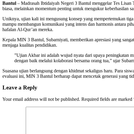
Bantul
– Madrasah Ibtidaiyah Negeri 3 Bantul menggelar Tes Lisan 
biasa, melainkan momentum penting untuk mengukur keberhasilan sal
​Uniknya, ujian kali ini mengusung konsep yang mempertemukan tiga
mampu membangun komunikasi yang intens dan harmonis antara pihak 
hafalan Al-Qur’an mereka.
​Kepala MIN 3 Bantul, Subarniyati, memberikan apresiasi yang sanga
menjaga kualitas pendidikan.
​”Ujian Akbar ini adalah wujud nyata dari upaya peningkatan 
dengan baik melalui kolaborasi bersama orang tua,” ujar Subarn
​Suasana ujian berlangsung dengan khidmat sekaligus haru. Para sisw
evaluasi ini, MIN 3 Bantul berharap dapat mencetak generasi yang tid
Leave a Reply
Your email address will not be published.
Required fields are marked