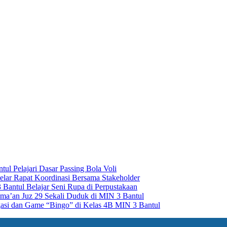
ul Pelajari Dasar Passing Bola Voli
lar Rapat Koordinasi Bersama Stakeholder
Bantul Belajar Seni Rupa di Perpustakaan
Sima’an Juz 29 Sekali Duduk di MIN 3 Bantul
asi dan Game “Bingo” di Kelas 4B MIN 3 Bantul