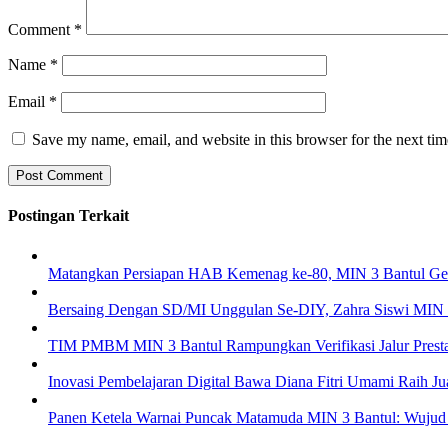
Comment
*
Name
*
Email
*
Save my name, email, and website in this browser for the next ti
Postingan Terkait
Matangkan Persiapan HAB Kemenag ke-80, MIN 3 Bantul Gelar
Bersaing Dengan SD/MI Unggulan Se-DIY, Zahra Siswi MIN 
TIM PMBM MIN 3 Bantul Rampungkan Verifikasi Jalur Presta
Inovasi Pembelajaran Digital Bawa Diana Fitri Umami Raih J
Panen Ketela Warnai Puncak Matamuda MIN 3 Bantul: Wujud 