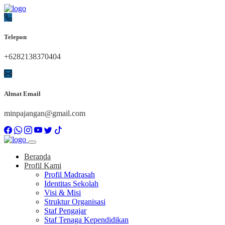
Telepon
+6282138370404
Almat Email
minpajangan@gmail.com
Beranda
Profil Kami
Profil Madrasah
Identitas Sekolah
Visi & Misi
Struktur Organisasi
Staf Pengajar
Staf Tenaga Kependidikan