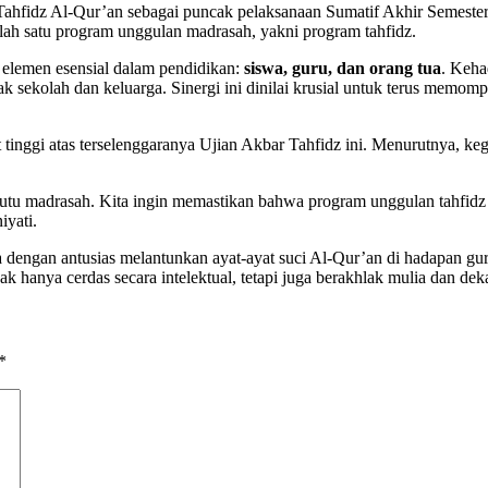
Tahfidz Al-Qur’an sebagai puncak pelaksanaan Sumatif Akhir Semester
ah satu program unggulan madrasah, yakni program tahfidz.
 elemen esensial dalam pendidikan:
siswa, guru, dan orang tua
. Keha
sekolah dan keluarga. Sinergi ini dinilai krusial untuk terus memom
t tinggi atas terselenggaranya Ujian Akbar Tahfidz ini. Menurutnya, k
mutu madrasah. Kita ingin memastikan bahwa program unggulan tahfidz 
iyati.
a dengan antusias melantunkan ayat-ayat suci Al-Qur’an di hadapan gu
ak hanya cerdas secara intelektual, tetapi juga berakhlak mulia dan de
*