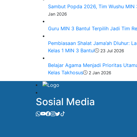
Sambut Popda 2026, Tim Wushu MIN 3 
Jan 2026
Guru MIN 3 Bantul Terpilih Jadi Tim R
Pembiasaan Shalat Jama’ah Dluhur: L
Kelas 1 MIN 3 Bantul
23 Jul 2026
Belajar Agama Menjadi Prioritas Utama
Kelas Takhosus
2 Jan 2026
Sosial Media