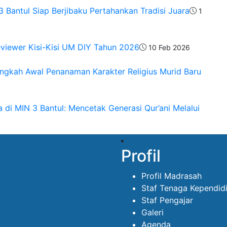
Bantul Siap Berjibaku Pertahankan Tradisi Juara
1
eviewer Kisi-Kisi UM DIY Tahun 2026
10 Feb 2026
angkah Awal Penanaman Karakter Religius Murid Baru
 di MIN 3 Bantul: Mencetak Generasi Qur’ani Melalui
Profil
Profil Madrasah
Staf Tenaga Kependid
Staf Pengajar
Galeri
Agenda