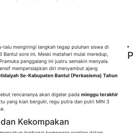
u-talu mengiringi langkah tegap puluhan siswa di
P
 Bantul sore ini. Meski matahari mulai meredup,
Pramuka penggalang ini justru semakin menyala.
ntensif mempersiapkan diri menyambut ajang
tidaiyah Se-Kabupaten Bantul (Perkasisma) Tahun
rsebut rencananya akan digelar pada
minggu terakhir
 yang kian bergulir, regu putra dan putri MIN 3
a.
k, dan Kekompakan
 ini mencakup berbagai komponen penting dalam