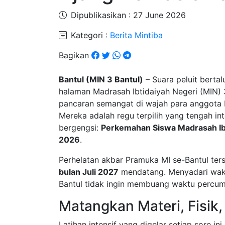
Dipublikasikan : 27 June 2026
Kategori :
Berita Mintiba
Bagikan
Bantul (MIN 3 Bantul)
– Suara peluit bertal
halaman Madrasah Ibtidaiyah Negeri (MIN) 3
pancaran semangat di wajah para anggota 
Mereka adalah regu terpilih yang tengah i
bergengsi:
Perkemahan Siswa Madrasah Ib
2026
.
​Perhelatan akbar Pramuka MI se-Bantul te
bulan Juli 2027
mendatang. Menyadari waktu
Bantul tidak ingin membuang waktu percum
​Matangkan Materi, Fisi
​Latihan intensif yang digelar setiap sore