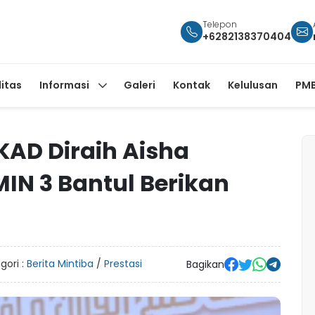
Telepon
+6282138370404
litas
Informasi
Galeri
Kontak
Kelulusan
PMB
KAD Diraih Aisha
IN 3 Bantul Berikan
gori :
Berita Mintiba
/
Prestasi
Bagikan