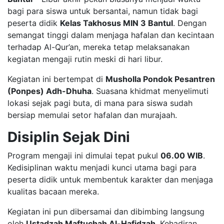
bagi para siswa untuk bersantai, namun tidak bagi
peserta didik
Kelas Takhosus MIN 3 Bantul
. Dengan
semangat tinggi dalam menjaga hafalan dan kecintaan
terhadap Al-Qur’an, mereka tetap melaksanakan
kegiatan mengaji rutin meski di hari libur.
​Kegiatan ini bertempat di
Musholla Pondok Pesantren
(Ponpes) Adh-Dhuha
. Suasana khidmat menyelimuti
lokasi sejak pagi buta, di mana para siswa sudah
bersiap memulai setor hafalan dan murajaah.
Disiplin Sejak Dini
​Program mengaji ini dimulai tepat pukul
06.00 WIB
.
Kedisiplinan waktu menjadi kunci utama bagi para
peserta didik untuk membentuk karakter dan menjaga
kualitas bacaan mereka.
​Kegiatan ini pun dibersamai dan dibimbing langsung
oleh
Ustadzah Maftuchah Al-Hafidzah
. Kehadiran