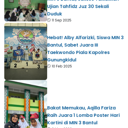
Ujian Tahfidz Juz 30 Sekali
Duduk
11 Sep 2025
Hebat! Alby Alfarizki, Siswa MIN 3
Bantul, Sabet Juara III
Taekwondo Piala Kapolres
Gunungkidul
10 Feb 2025
Bakat Memukau, Aqilla Fariza
Raih Juara 1 Lomba Poster Hari
Kartini di MIN 3 Bantul