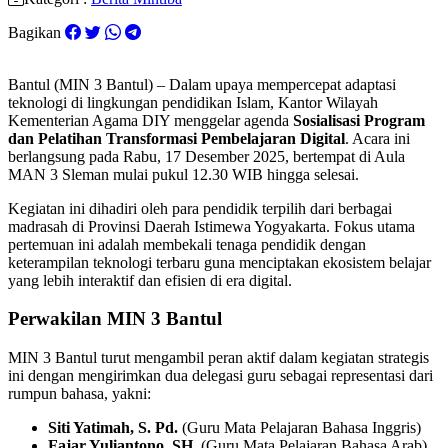
Bagikan
Bantul (MIN 3 Bantul) – Dalam upaya mempercepat adaptasi
teknologi di lingkungan pendidikan Islam, Kantor Wilayah
Kementerian Agama DIY menggelar agenda
Sosialisasi Program
dan Pelatihan Transformasi Pembelajaran Digital
. Acara ini
berlangsung pada Rabu, 17 Desember 2025, bertempat di Aula
MAN 3 Sleman mulai pukul 12.30 WIB hingga selesai.
Kegiatan ini dihadiri oleh para pendidik terpilih dari berbagai
madrasah di Provinsi Daerah Istimewa Yogyakarta. Fokus utama
pertemuan ini adalah membekali tenaga pendidik dengan
keterampilan teknologi terbaru guna menciptakan ekosistem belajar
yang lebih interaktif dan efisien di era digital.
Perwakilan MIN 3 Bantul
MIN 3 Bantul turut mengambil peran aktif dalam kegiatan strategis
ini dengan mengirimkan dua delegasi guru sebagai representasi dari
rumpun bahasa, yakni:
Siti Yatimah, S. Pd.
(Guru Mata Pelajaran Bahasa Inggris)
Fajar Yuliantono, SH.
(Guru Mata Pelajaran Bahasa Arab)