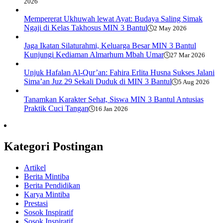
2026
Mempererat Ukhuwah lewat Ayat: Budaya Saling Simak
Ngaji di Kelas Takhosus MIN 3 Bantul
2 May 2026
Jaga Ikatan Silaturahmi, Keluarga Besar MIN 3 Bantul
Kunjungi Kediaman Almarhum Mbah Umar
27 Mar 2026
Unjuk Hafalan Al-Qur’an: Fahira Erlita Husna Sukses Jalani
Sima’an Juz 29 Sekali Duduk di MIN 3 Bantul
5 Aug 2026
Tanamkan Karakter Sehat, Siswa MIN 3 Bantul Antusias
Praktik Cuci Tangan
16 Jan 2026
Kategori Postingan
Artikel
Berita Mintiba
Berita Pendidikan
Karya Mintiba
Prestasi
Sosok Inspiratif
Sosok Inspiratif