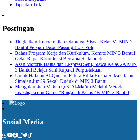
Tips dan Trik
Postingan
Tingkatkan Keterampilan Olahraga, Siswa Kelas VI MIN 3
Bantul Pelajari Dasar Passing Bola Voli
Bahas Program Kerja dan Kurikulum, Komite MIN 3 Bantul
Gelar Rapat Koordinasi Bersama Stakeholder
Asah Motorik Halus dan Ekspresi Seni, Siswa Kelas 2A MIN
3 Bantul Belajar Seni Rupa di Perpustakaan
Unjuk Hafalan Al-Qur’an: Fahira Erlita Husna Sukses Jalani
Sima’an Juz 29 Sekali Duduk di MIN 3 Bantul
Menghidupkan Makna Q.S. Al-Ma’un Melalui Metode
Investigasi dan Game “Bingo” di Kelas 4B MIN 3 Bantul
Sosial Media