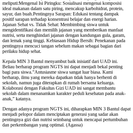
meliputi:​Mengenal Isi Piringku: Sosialisasi mengenai komposisi
ideal makanan dalam satu piring, mencakup karbohidrat, protein,
sayur, dan buah.​Pentingnya Sarapan: Edukasi tentang dampak
positif sarapan terhadap konsentrasi belajar dan energi harian. ​
Jajanan Sehat vs. Tidak Sehat: Membimbing siswa untuk
mengidentifikasi dan memilih jajanan yang memberikan manfaat
nutrisi, serta menghindari jajanan dengan kandungan gula, garam,
dan lemak yang tinggi.​ Kebiasaan Hidup Bersih: Penekanan pada
pentingnya mencuci tangan sebelum makan sebagai bagian dari
perilaku hidup sehat.​
Kepala MIN 3 Bantul menyambut baik inisiatif dari UAD ini.
Beliau berharap program NGTS ini dapat menjadi bekal penting
bagi para siswa.​”Antusiasme siswa sangat luar biasa. Kami
berharap, ilmu yang mereka dapatkan tidak hanya berhenti di
sekolah, namun juga diterapkan di rumah bersama keluarga.
Kolaborasi dengan Fakultas Gizi UAD ini sangat membantu
sekolah dalam menanamkan karakter peduli kesehatan pada anak-
anak,” katanya.​
Dengan adanya program NGTS ini, diharapkan MIN 3 Bantul dapat
menjadi pelopor dalam menciptakan generasi yang sadar akan
pentingnya gizi dan nutrisi seimbang untuk mencapai pertumbuhan
dan perkembangan yang optimal. (Agassa)