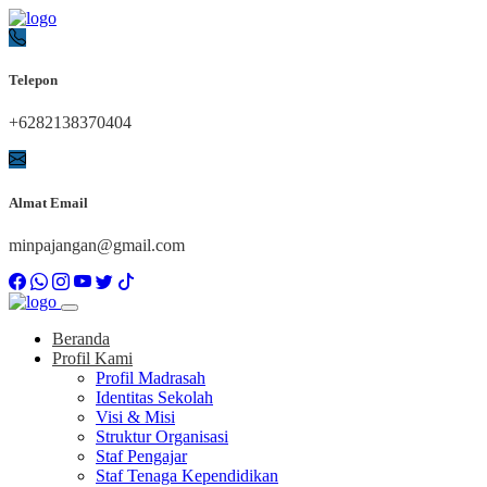
Telepon
+6282138370404
Almat Email
minpajangan@gmail.com
Beranda
Profil Kami
Profil Madrasah
Identitas Sekolah
Visi & Misi
Struktur Organisasi
Staf Pengajar
Staf Tenaga Kependidikan