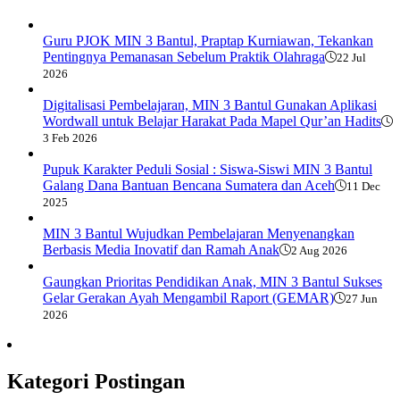
Guru PJOK MIN 3 Bantul, Praptap Kurniawan, Tekankan
Pentingnya Pemanasan Sebelum Praktik Olahraga
22 Jul
2026
Digitalisasi Pembelajaran, MIN 3 Bantul Gunakan Aplikasi
Wordwall untuk Belajar Harakat Pada Mapel Qur’an Hadits
3 Feb 2026
Pupuk Karakter Peduli Sosial : Siswa-Siswi MIN 3 Bantul
Galang Dana Bantuan Bencana Sumatera dan Aceh
11 Dec
2025
MIN 3 Bantul Wujudkan Pembelajaran Menyenangkan
Berbasis Media Inovatif dan Ramah Anak
2 Aug 2026
Gaungkan Prioritas Pendidikan Anak, MIN 3 Bantul Sukses
Gelar Gerakan Ayah Mengambil Raport (GEMAR)
27 Jun
2026
Kategori Postingan