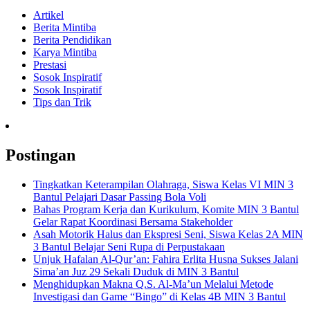
Artikel
Berita Mintiba
Berita Pendidikan
Karya Mintiba
Prestasi
Sosok Inspiratif
Sosok Inspiratif
Tips dan Trik
Postingan
Tingkatkan Keterampilan Olahraga, Siswa Kelas VI MIN 3
Bantul Pelajari Dasar Passing Bola Voli
Bahas Program Kerja dan Kurikulum, Komite MIN 3 Bantul
Gelar Rapat Koordinasi Bersama Stakeholder
Asah Motorik Halus dan Ekspresi Seni, Siswa Kelas 2A MIN
3 Bantul Belajar Seni Rupa di Perpustakaan
Unjuk Hafalan Al-Qur’an: Fahira Erlita Husna Sukses Jalani
Sima’an Juz 29 Sekali Duduk di MIN 3 Bantul
Menghidupkan Makna Q.S. Al-Ma’un Melalui Metode
Investigasi dan Game “Bingo” di Kelas 4B MIN 3 Bantul