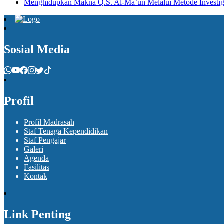
Menghidupkan Makna Q.S. Al-Ma’un Melalui Metode Investig
Sosial Media
Profil
Profil Madrasah
Staf Tenaga Kependidikan
Staf Pengajar
Galeri
Agenda
Fasilitas
Kontak
Link Penting