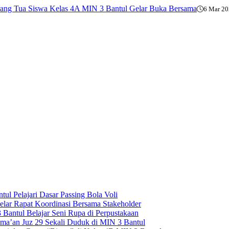
ang Tua Siswa Kelas 4A MIN 3 Bantul Gelar Buka Bersama
6 Mar 2
ul Pelajari Dasar Passing Bola Voli
lar Rapat Koordinasi Bersama Stakeholder
Bantul Belajar Seni Rupa di Perpustakaan
Sima’an Juz 29 Sekali Duduk di MIN 3 Bantul