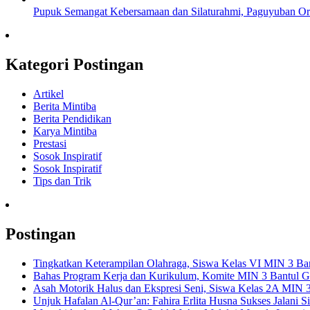
Pupuk Semangat Kebersamaan dan Silaturahmi, Paguyuban Or
Kategori Postingan
Artikel
Berita Mintiba
Berita Pendidikan
Karya Mintiba
Prestasi
Sosok Inspiratif
Sosok Inspiratif
Tips dan Trik
Postingan
Tingkatkan Keterampilan Olahraga, Siswa Kelas VI MIN 3 Bant
Bahas Program Kerja dan Kurikulum, Komite MIN 3 Bantul Ge
Asah Motorik Halus dan Ekspresi Seni, Siswa Kelas 2A MIN 3 
Unjuk Hafalan Al-Qur’an: Fahira Erlita Husna Sukses Jalani 