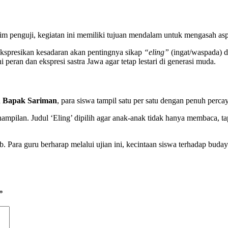
tim penguji, kegiatan ini memiliki tujuan mendalam untuk mengasah as
spresikan kesadaran akan pentingnya sikap
“eling”
(ingat/waspada) d
eran dan ekspresi sastra Jawa agar tetap lestari di generasi muda.
n
Bapak Sariman
, para siswa tampil satu per satu dengan penuh perca
enampilan. Judul ‘Eling’ dipilih agar anak-anak tidak hanya membaca, 
rtib. Para guru berharap melalui ujian ini, kecintaan siswa terhadap b
*