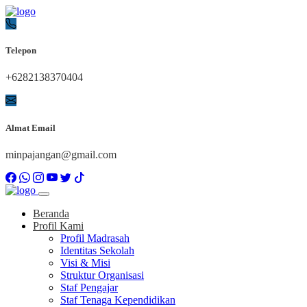
Telepon
+6282138370404
Almat Email
minpajangan@gmail.com
Beranda
Profil Kami
Profil Madrasah
Identitas Sekolah
Visi & Misi
Struktur Organisasi
Staf Pengajar
Staf Tenaga Kependidikan