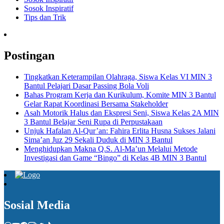
Sosok Inspiratif
Tips dan Trik
Postingan
Tingkatkan Keterampilan Olahraga, Siswa Kelas VI MIN 3
Bantul Pelajari Dasar Passing Bola Voli
Bahas Program Kerja dan Kurikulum, Komite MIN 3 Bantul
Gelar Rapat Koordinasi Bersama Stakeholder
Asah Motorik Halus dan Ekspresi Seni, Siswa Kelas 2A MIN
3 Bantul Belajar Seni Rupa di Perpustakaan
Unjuk Hafalan Al-Qur’an: Fahira Erlita Husna Sukses Jalani
Sima’an Juz 29 Sekali Duduk di MIN 3 Bantul
Menghidupkan Makna Q.S. Al-Ma’un Melalui Metode
Investigasi dan Game “Bingo” di Kelas 4B MIN 3 Bantul
Sosial Media