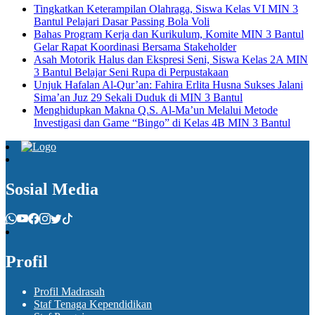
Tingkatkan Keterampilan Olahraga, Siswa Kelas VI MIN 3
Bantul Pelajari Dasar Passing Bola Voli
Bahas Program Kerja dan Kurikulum, Komite MIN 3 Bantul
Gelar Rapat Koordinasi Bersama Stakeholder
Asah Motorik Halus dan Ekspresi Seni, Siswa Kelas 2A MIN
3 Bantul Belajar Seni Rupa di Perpustakaan
Unjuk Hafalan Al-Qur’an: Fahira Erlita Husna Sukses Jalani
Sima’an Juz 29 Sekali Duduk di MIN 3 Bantul
Menghidupkan Makna Q.S. Al-Ma’un Melalui Metode
Investigasi dan Game “Bingo” di Kelas 4B MIN 3 Bantul
Sosial Media
Profil
Profil Madrasah
Staf Tenaga Kependidikan