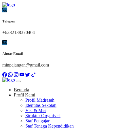
Telepon
+6282138370404
Almat Email
minpajangan@gmail.com
Beranda
Profil Kami
Profil Madrasah
Identitas Sekolah
Visi & Misi
Struktur Organisasi
Staf Pengajar
Staf Tenaga Kependidikan