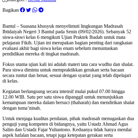
Bagikan
​Bantul – Suasana khusyuk menyelimuti lingkungan Madrasah
Ibtidaiyah Negeri 3 Bantul pada Senin (09/02/2026). Sebanyak 52
siswa-siswi kelas 6 mengikuti Ujian Praktek Ibadah untuk mata
pelajaran Fikih. Ujian ini merupakan bagian penting dari rangkaian
evaluasi akhir bagi siswa kelas enam sebelum menuntaskan
pendidikan mereka di tingkat madrasah.
​Fokus utama ujian kali ini adalah materi tata cara wudhu dan shalat.
Para siswa diminta untuk mempraktikkan gerakan serta bacaan
secara runtut dan benar, sesuai dengan syariat yang telah dipelajari
di kelas.
​Kegiatan berlangsung secara intensif mulai pukul 07.00 hingga
12.00 WIB. Satu per satu siswa dipanggil untuk menunjukkan
kemampuan mereka dalam bersuci (thaharah) dan mendirikan shalat
dengan tuma’ninah.
​Untuk menjaga kualitas penilaian, pihak madrasah menugaskan dua
penguji yang kompeten di bidangnya, yaitu Ustadz Ahmad Agus
Salim dan Ustadz Fajar Yuliantono. Keduanya tidak hanya menilai
aspek hafalan bacaan, tetapi juga ketepatan gerakan serta