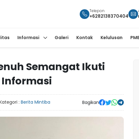
Telepon
+6282138370404
litas
Informasi
Galeri
Kontak
Kelulusan
PMB
Penuh Semangat Ikuti
 Informasi
Kategori :
Berita Mintiba
Bagikan