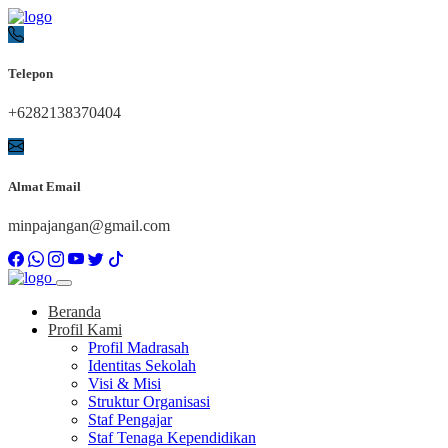
Telepon
+6282138370404
Almat Email
minpajangan@gmail.com
Beranda
Profil Kami
Profil Madrasah
Identitas Sekolah
Visi & Misi
Struktur Organisasi
Staf Pengajar
Staf Tenaga Kependidikan