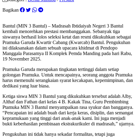
Bagikan
Bantul (MIN 3 Bantul) – Madrasah Ibtidaiyah Negeri 3 Bantul
kembali menorehkan prestasi membanggakan. Sebanyak tiga
siswanya berhasil lolos seleksi ketat dan resmi dikukuhkan sebagai
Pramuka Garuda Kwartir Cabang (Kwarcab) Bantul. Pengukuhan
ini dilaksanakan dalam sebuah upacara khidmat di Pendopo
Manggala Parasamya II Komplek Pemda Manding pada hari Rabu,
19 November 2025.
Pramuka Garuda merupakan tingkatan tertinggi dalam setiap
golongan Pramuka. Untuk mencapainya, seorang anggota Pramuka
harus memenuhi serangkaian syarat kecakapan, kepemimpinan, dan
dedikasi yang luar biasa.
Ketiga siswa MIN 3 Bantul yang dikukuhkan tersebut adalah Alby,
Althaf dan Fathan dari kelas 4 B. Kakak Tina, Guru Pembimbing
Ptamuka MIN 3 Bantul menyampaikan rasa syukur dan bangganya.
“Pencapaian ini adalah buah dari kerja keras, disiplin, dan semangat
kepramukaan yang tinggi dari anak-anak kami. Ini juga menjadi
bukti keberhasilan pembinaan ekstrakurikuler di madrasah,” ujarnya.
Pengukuhan ini tidak hanya sekadar formalitas, tetapi juga