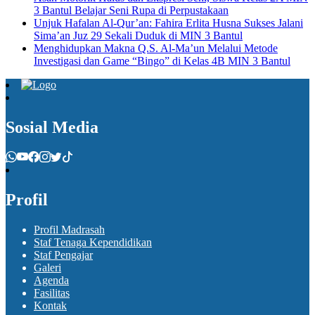
3 Bantul Belajar Seni Rupa di Perpustakaan
Unjuk Hafalan Al-Qur’an: Fahira Erlita Husna Sukses Jalani
Sima’an Juz 29 Sekali Duduk di MIN 3 Bantul
Menghidupkan Makna Q.S. Al-Ma’un Melalui Metode
Investigasi dan Game “Bingo” di Kelas 4B MIN 3 Bantul
Sosial Media
Profil
Profil Madrasah
Staf Tenaga Kependidikan
Staf Pengajar
Galeri
Agenda
Fasilitas
Kontak