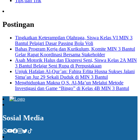
Tips dan Trik
Postingan
Tingkatkan Keterampilan Olahraga, Siswa Kelas VI MIN 3
Bantul Pelajari Dasar Passing Bola Voli
Bahas Program Kerja dan Kurikulum, Komite MIN 3 Bantul
Gelar Rapat Koordinasi Bersama Stakeholder
Asah Motorik Halus dan Ekspresi Seni, Siswa Kelas 2A MIN
3 Bantul Belajar Seni Rupa di Perpustakaan
Unjuk Hafalan Al-Qur’an: Fahira Erlita Husna Sukses Jalani
Sima’an Juz 29 Sekali Duduk di MIN 3 Bantul
Menghidupkan Makna Q.S. Al-Ma’un Melalui Metode
Investigasi dan Game “Bingo” di Kelas 4B MIN 3 Bantul
Sosial Media