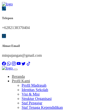
Telepon
+6282138370404
Almat Email
minpajangan@gmail.com
Beranda
Profil Kami
Profil Madrasah
Identitas Sekolah
Visi & Misi
Struktur Organisasi
Staf Pengajar
Staf Tenaga Kependidikan