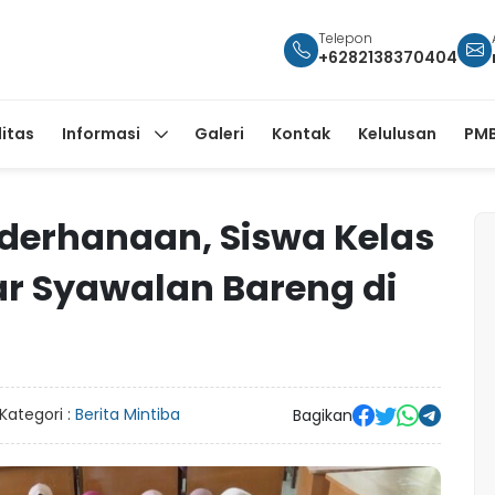
Telepon
+6282138370404
litas
Informasi
Galeri
Kontak
Kelulusan
PMB
derhanaan, Siswa Kelas
lar Syawalan Bareng di
Kategori :
Berita Mintiba
Bagikan