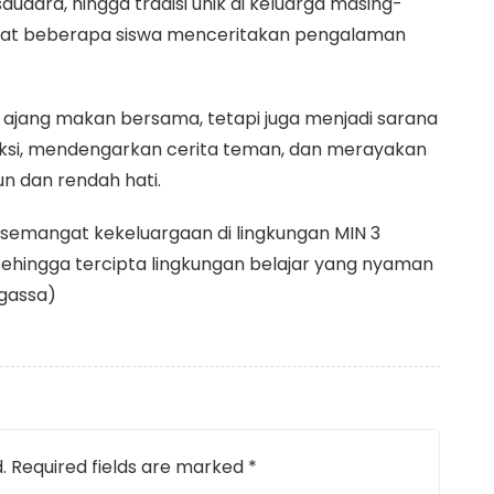
dara, hingga tradisi unik di keluarga masing-
saat beberapa siswa menceritakan pengalaman
di ajang makan bersama, tetapi juga menjadi sarana
raksi, mendengarkan cerita teman, dan merayakan
n dan rendah hati.
 semangat kekeluargaan di lingkungan MIN 3
 sehingga tercipta lingkungan belajar yang nyaman
Agassa)
.
Required fields are marked
*