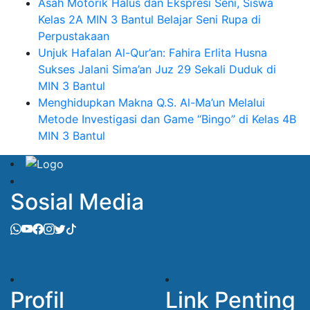
Asah Motorik Halus dan Ekspresi Seni, Siswa
Kelas 2A MIN 3 Bantul Belajar Seni Rupa di
Perpustakaan
Unjuk Hafalan Al-Qur’an: Fahira Erlita Husna
Sukses Jalani Sima’an Juz 29 Sekali Duduk di
MIN 3 Bantul
Menghidupkan Makna Q.S. Al-Ma’un Melalui
Metode Investigasi dan Game “Bingo” di Kelas 4B
MIN 3 Bantul
Sosial Media
Profil
Link Penting