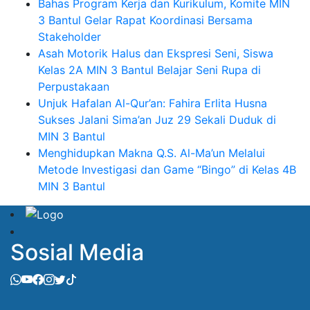
Bahas Program Kerja dan Kurikulum, Komite MIN
3 Bantul Gelar Rapat Koordinasi Bersama
Stakeholder
Asah Motorik Halus dan Ekspresi Seni, Siswa
Kelas 2A MIN 3 Bantul Belajar Seni Rupa di
Perpustakaan
Unjuk Hafalan Al-Qur’an: Fahira Erlita Husna
Sukses Jalani Sima’an Juz 29 Sekali Duduk di
MIN 3 Bantul
Menghidupkan Makna Q.S. Al-Ma’un Melalui
Metode Investigasi dan Game “Bingo” di Kelas 4B
MIN 3 Bantul
Sosial Media